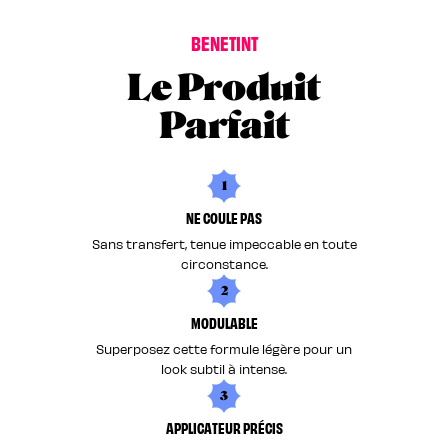
B
E
N
E
T
I
N
T
Le Produit
Parfait
1
NE COULE PAS
Sans transfert, tenue impeccable en toute
circonstance.
2
MODULABLE
Superposez cette formule légère pour un
look subtil à intense.
3
APPLICATEUR PRÉCIS