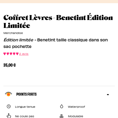
Coffret Lèvres - Benetint Édition
&Eacute;dition Limit&eac
Limitée
Merchandise
Édition limitée -
Benetint taille classique dans son
sac pochette
2 avis
35,00 €
POINTS FORTS
Longue tenue
Waterproof
Ne coule pas
Modulable