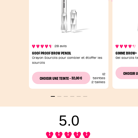
28 avis
GOOF PROOF BROW PENCIL
GIMME BROW+
Crayon Sourcils pour combler et étoffer les
Gel sourcils t
sourcils
CHOISIR U
12
32,00 €
CHOISIR UNE TEINTE
-
teintes
2 tailles
5.0