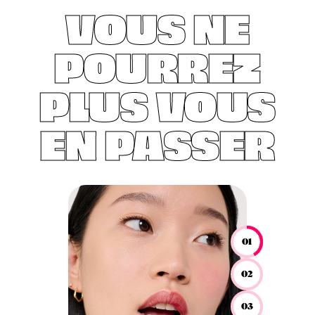
VOUS NE
POURREZ
PLUS VOUS
EN PASSER
01
02
03