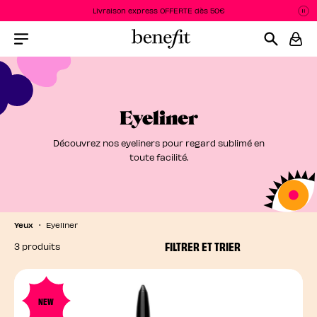
Livraison express OFFERTE dès 50€
P
L
Menu Collapsed
Eyeliner
Découvrez nos eyeliners pour regard sublimé en
toute facilité.
Yeux
Eyeliner
FILTRER ET TRIER
3 produits
NEW