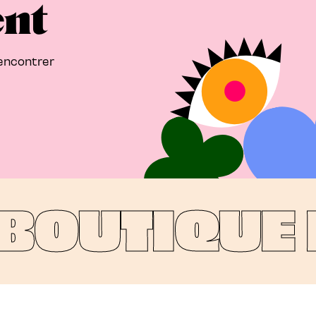
ent
rencontrer
OUTIQUE P