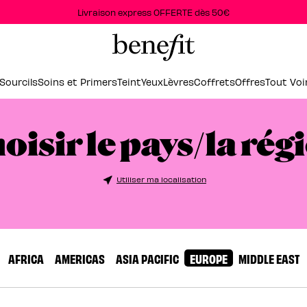
Livraison express OFFERTE dès 50€
Sourcils
Soins et Primers
Teint
Yeux
Lèvres
Coffrets
Offres
Tout Voi
oisir le pays/la rég
Utiliser ma localisation
AFRICA
AMERICAS
ASIA PACIFIC
EUROPE
MIDDLE EAST