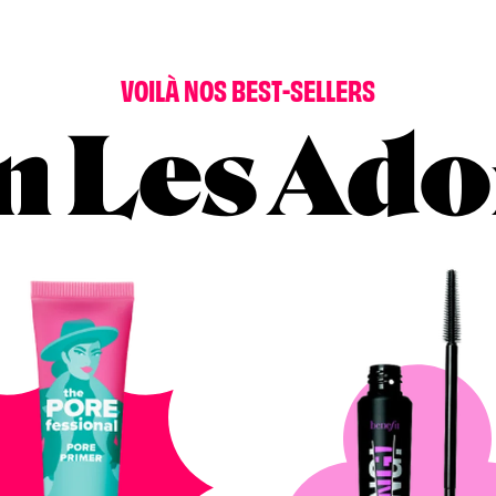
VOILÀ NOS BEST-SELLERS
n Les Ado