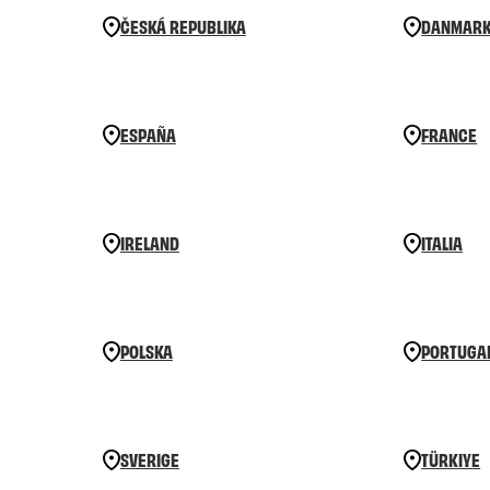
ČESKÁ REPUBLIKA
DANMAR
ESPAÑA
FRANCE
IRELAND
ITALIA
POLSKA
PORTUGA
SVERIGE
TÜRKIYE