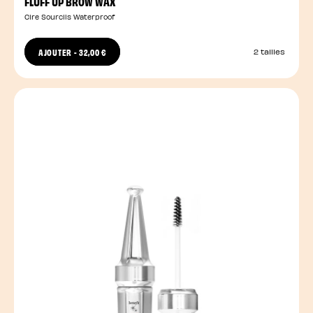
FLUFF UP BROW WAX
Cire Sourcils Waterproof
AJOUTER
-
32,00 €
2 tailles