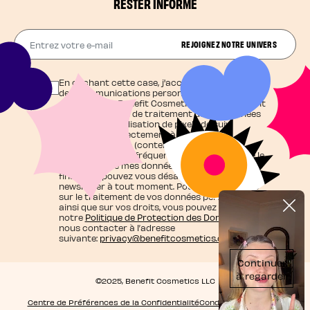
RESTER INFORMÉ
Entrez votre e-mail
REJOIGNEZ NOTRE UNIVERS
En cochant cette case, j'accepte de recevoir
des communications personnalisées et
exclusives de Benefit Cosmetics qui agit en tant
que responsable de traitement de vos données
et j'autorise l'utilisation de pixels de suivi
contribuant directement à cette
personnalisation (contenu adapté à mes
centres d'intérêt, fréquence d'envoi), ainsi que le
traitement de mes données personnelles à ces
fins. Vous pouvez vous désabonner de la
newsletter à tout moment. Pour en savoir plus
sur le traitement de vos données personnelles
ainsi que sur vos droits, vous pouvez consulter
notre
Politique de Protection des Données
ou
nous contacter à l’adresse
suivante:
privacy@benefitcosmetics.com
©2025, Benefit Cosmetics LLC
Centre de Préférences de la Confidentialité
Conditions générales