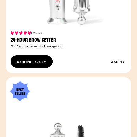
26 avis
24-HOUR BROW SETTER
Gel fixateur sourcils transparent
AJOUTER
-
32,00 €
2 tailles
BEST
SELLER