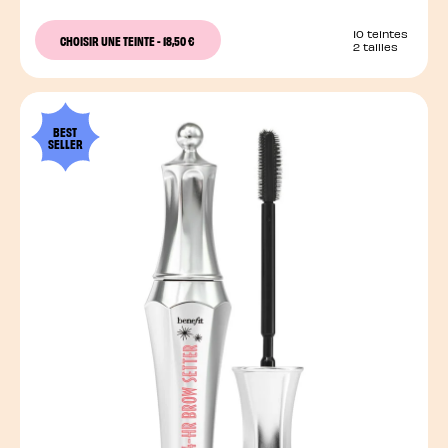
10 teintes
CHOISIR UNE TEINTE
-
18,50 €
2 tailles
BEST
SELLER