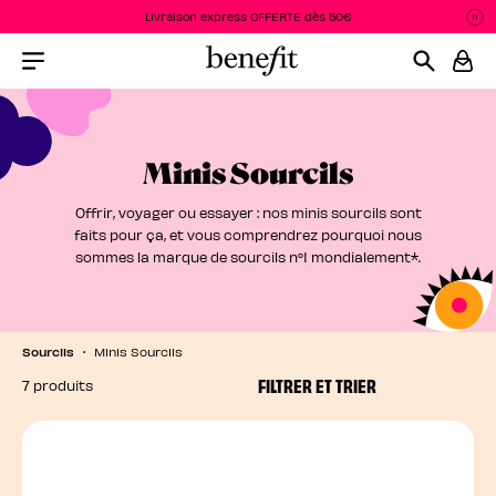
Livraison express OFFERTE dès 50€
P
L
Menu Collapsed
Minis Sourcils
Offrir, voyager ou essayer : nos minis sourcils sont
faits pour ça, et vous comprendrez pourquoi nous
sommes la marque de sourcils n°1 mondialement*.
Sourcils
Minis Sourcils
FILTRER ET TRIER
7 produits