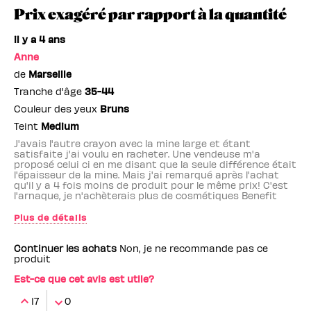
Prix exagéré par rapport à la quantité
il y a 4 ans
Anne
de
Marseille
Tranche d'âge
35-44
Couleur des yeux
Bruns
Teint
Medium
J'avais l'autre crayon avec la mine large et étant
satisfaite j'ai voulu en racheter. Une vendeuse m'a
proposé celui ci en me disant que la seule différence était
l'épaisseur de la mine. Mais j'ai remarqué après l'achat
qu'il y a 4 fois moins de produit pour le même prix! C'est
l'arnaque, je n'achèterais plus de cosmétiques Benefit
Plus de détails
Employé(e) Benefit
non
Continuer les achats
Non, je ne recommande pas ce
produit
Est-ce que cet avis est utile?
17
0