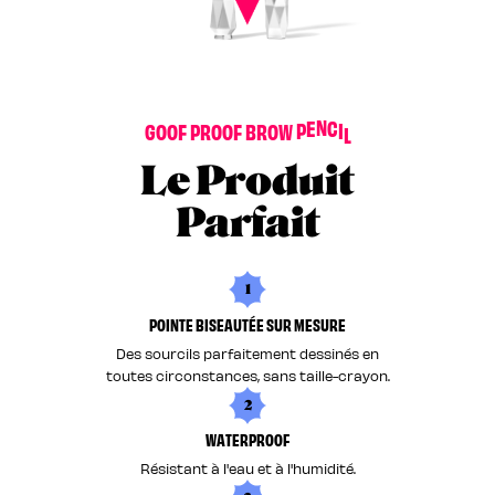
G
O
O
F
P
R
O
O
F
B
R
O
W
P
E
N
C
I
L
Le Produit
Parfait
1
POINTE BISEAUTÉE SUR MESURE
Des sourcils parfaitement dessinés en
toutes circonstances, sans taille-crayon.
2
WATERPROOF
Résistant à l'eau et à l'humidité.