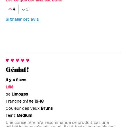
4
0
Signaler cet avis
Génial !
il y a 2 ans
Lélé
de
Limoges
Tranche d'âge
13-18
Couleur des yeux
Bruns
Teint
Medium
Une conseillère m'a recommandé ce produit car une
esthéticienne m'avait loupé , il est juste incroyable moi