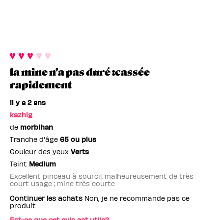
la mine n'a pas duré :cassée
rapidement
il y a 2 ans
kazhig
de
morbihan
Tranche d'âge
65 ou plus
Couleur des yeux
Verts
Teint
Medium
Excellent pinceau à sourcil, malheureusement de très
court usage ; mine très courte
Continuer les achats
Non, je ne recommande pas ce
produit
Est-ce que cet avis est utile?