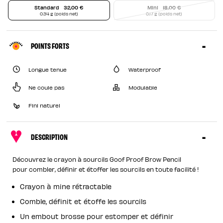
Standard
32,00 €
Mini
18,00 €
0.34 g (poids net)
0.17 g (poids net)
POINTS FORTS
Longue tenue
Waterproof
Ne coule pas
Modulable
Fini naturel
DESCRIPTION
Découvrez le crayon à sourcils Goof Proof Brow Pencil
pour combler, définir et étoffer les sourcils en toute facilité !
Crayon à mine rétractable
Comble, définit et étoffe les sourcils
Un embout brosse pour estomper et définir