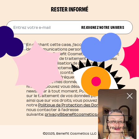
RESTER INFORMÉ
Entrez votre e-mail
REJOIGNEZ NOTRE UNIVERS
En cochant cette case, j'accepte de recevoir
des communications personnalisées et
exclusives de Benefit Cosmetics qui agit en tant
que responsable de traitement de vos données
et j'autorise l'utilisation de pixels de suivi
contribuant directement à cette
personnalisation (contenu adapté à mes
centres d'intérêt, fréquence d'envoi), ainsi que le
traitement de mes données personnelles à ces
fins. Vous pouvez vous désabonner de la
newsletter à tout moment. Pour en savoir plus
sur le traitement de vos données personnelles
ainsi que sur vos droits, vous pouvez consulter
notre
Politique de Protection des Données
ou
nous contacter à l’adresse
suivante:
privacy@benefitcosmetics.com
©2025, Benefit Cosmetics LLC