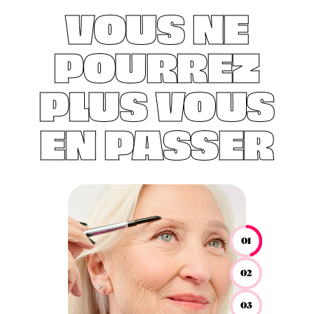
VOUS NE
POURREZ
PLUS VOUS
EN PASSER
01
02
03