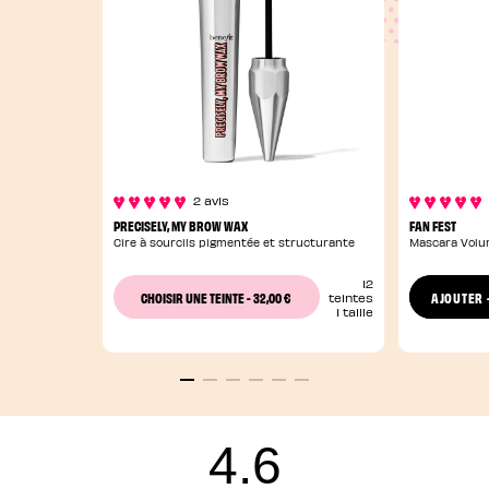
2 avis
PRECISELY, MY BROW WAX
FAN FEST
Cire à sourcils pigmentée et structurante
Mascara Volum
12
32,00 €
CHOISIR UNE TEINTE
-
AJOUTER
teintes
1 taille
4.6