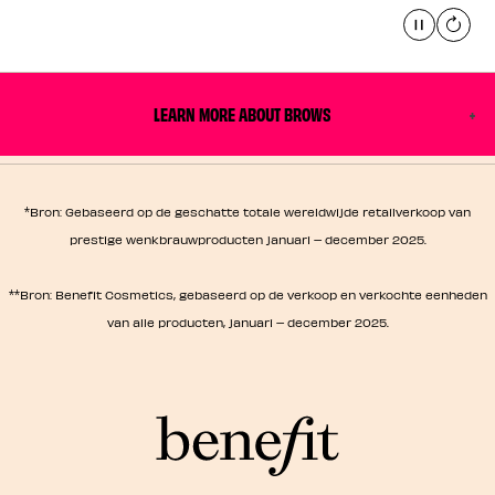
Pause
global.
LEARN MORE ABOUT BROWS
*
Bron: Gebaseerd op de geschatte totale wereldwijde retailverkoop van
prestige wenkbrauwproducten januari – december 2025.
**
Bron: Benefit Cosmetics, gebaseerd op de verkoop en verkochte eenheden
van alle producten, januari – december 2025.