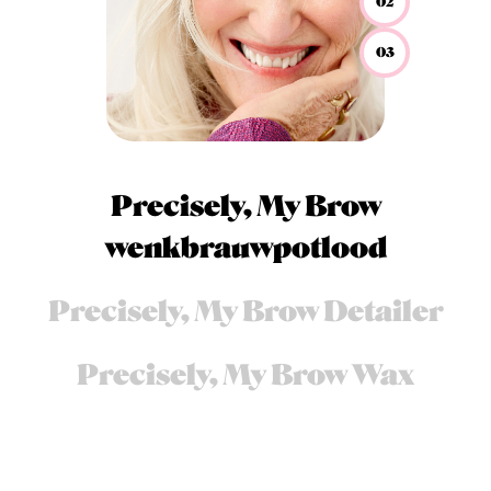
02
03
Precisely, My Brow
wenkbrauwpotlood
Precisely, My Brow Detailer
Precisely, My Brow Wax