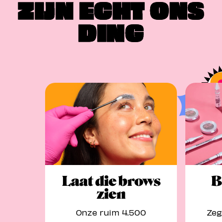
ZIJN ECHT ONS
DING
Laat die brows
B
zien
Onze ruim 4.500
Zeg