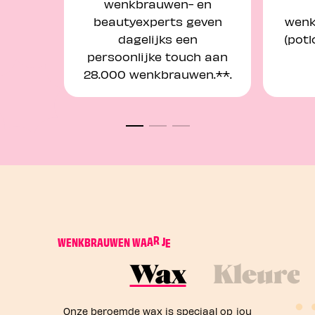
wenkbrauwen- en
beautyexperts geven
wenk
dagelijks een
(potl
persoonlijke touch aan
28.000 wenkbrauwen.**.
U
W
A
W
W
E
N
K
B
R
A
U
W
E
N
W
A
A
R
J
E
T
Wax
Kleure
Onze beroemde wax is speciaal op jou