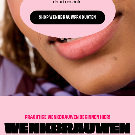
daartussenin.
SHOP WENKBRAUWPRODUCTEN
P
R
A
C
H
T
I
G
E
W
E
N
K
B
R
A
U
W
E
N
B
E
G
I
N
N
E
N
H
I
E
R
!
WENKBRAUWEN