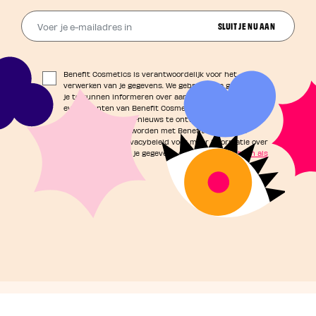
Voer je e-mailadres in
SLUIT JE NU AAN
Benefit Cosmetics is verantwoordelijk voor het
verwerken van je gegevens. We gebruiken je gegevens om
je te kunnen informeren over aanbiedingen, nieuws en
evenementen van Benefit Cosmetics. Als je ervoor hebt
gekozen om Beauty-nieuws te ontvangen, zullen je
gegevens gedeeld worden met Benefit Cosmetics.
Raadpleeg ons Privacybeleid voor meer informatie over
de verwerking van je gegevens en je
privacyrechten als
consument
.
©2025, Benefit Cosmetics LLC