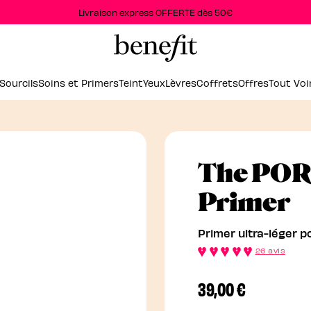
Livraison express OFFERTE dès 50€
Sourcils
Soins et Primers
Teint
Yeux
Lèvres
Coffrets
Offres
Tout Voi
The PORE
P
Primer
Primer ultra-léger p
26 avis
39,00 €