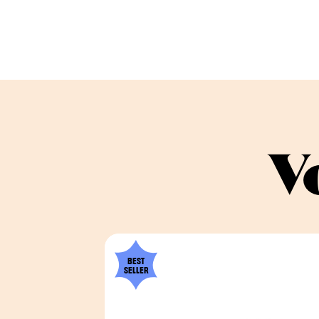
V
BEST
SELLER