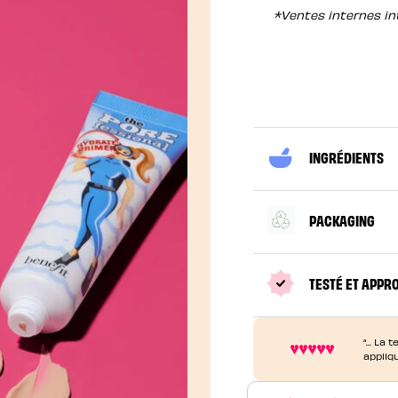
*Ventes internes in
INGRÉDIENTS
PACKAGING
TESTÉ ET APPR
“... La
appliq