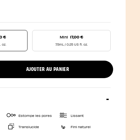
0 €
Mini
17,00 €
. oz.
7.5mL / 0.25 US fl. oz.
AJOUTER AU PANIER
uct quantity
Estompe les pores
Lissant
Translucide
Fini naturel