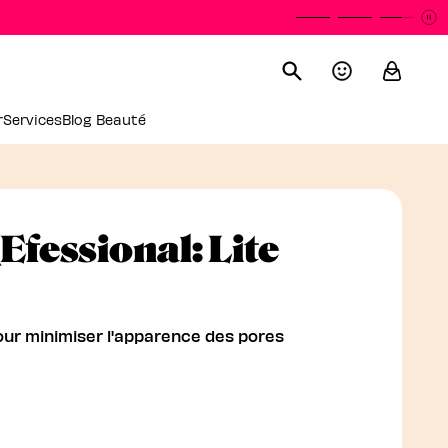
P
L
r
Services
Blog Beauté
fessional: Lite
rimer Ultra-Léger Pour 
our minimiser l'apparence des pores