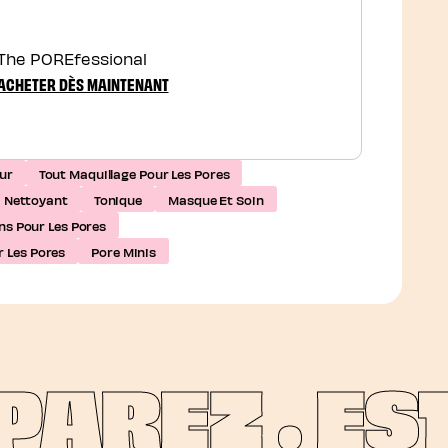
The POREfessional
ACHETER DÈS MAINTENANT
ur
Tout Maquillage Pour Les Pores
Nettoyant
Tonique
Masque Et Soin
ns Pour Les Pores
r Les Pores
Pore Minis
AREZ .
ESTO