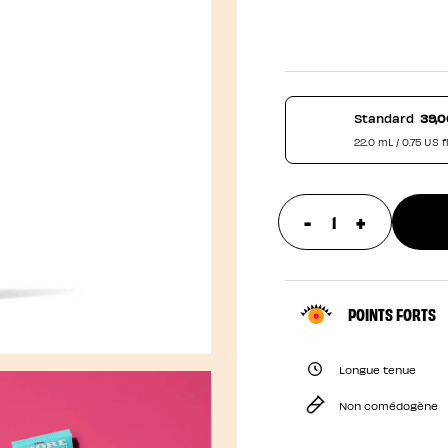
Standard
39,0
22.0 mL / 0.75 US fl
-
+
update prod
POINTS FORTS
Longue tenue
Non comédogène