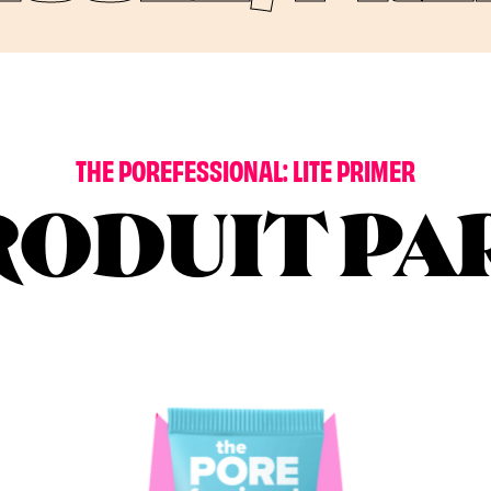
T
H
E
P
O
R
E
F
E
S
S
I
O
N
A
L
:
L
I
T
E
P
R
I
M
E
R
RODUIT PA