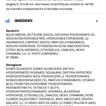
exigeant, fondé sur des bases scientifiques solides et vérifié
de manière indépendante à l'échelle mondiale.
INGRÉDIENTS
Benetint:
AQUA (WATER), BUTYLENE GLYCOL, GLYCERIN, POLYSORBATE 20,
SODIUM DEHYDROACETATE, HYDROXYACETOPHENONE, 1,2-
HEXANEDIOL, CAPRYLYL GLYCOL, PARFUM (FRAGRANCE),
SODIUM HYDROXIDE, TETRASODIUM EDTA, MALTODEXTRIN,
CITRIC ACID, GERANIOL, CITRONELLOL, LINALOOL, HEXYL
CINNAMAL. [+/- CI 75470 (CARMINE)].
N° 19584
Beneglaze:
DIMER DILINOLEYL DIMER DILINOLEATE, METHYL
HYDROGENATED ROSINATE, SQUALANE, DEXTRIN MYRISTATE,
HYDROXYSTEARIC ACID, POLYGLYCERYL-2 TRIISOSTEARATE,
ROSA RUBIGINOSA SEED OIL, PARFUM (FRAGRANCE), STEARIC
ACID, TRIMETHYLOLPROPANE TRIISOSTEARATE,
PENTAERYTHRITYL TETRA-DI-T-BUTYL
HYDROXYHYDROCINNAMATE, GERANIOL, ALUMINUM
HYDROXIDE, CITRONELLOL, LINALOOL, HEXYL CINNAMAL, ROSE
FLOWER OIL/EXTRACT, TERPINEOL, AMYL SALICYLATE, PROPYL
GALLATE. [+/- CI 45410 (RED 28 LAKE), CI 15985 (YELLOW 6 LAKE),