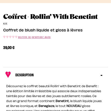
Coff
Coffret - Rollin' With Benetint
Kit
Coffret de blush liquide et gloss à lèvres
ecrire le premier avis
39,00 €
DESCRIPTION
Découvrez le coffret beauté Rollin’ with Benetint de Benefit :
une édition limitée irrésistible qui associe deux indispensables
teintés pour des lèvres et des joues subtilement rosées. Ce
duo en grand format continent
Benetint
, le blush liquide joues
et lèvres iconique, et
Beneglaze
, le tout
NOUVEAU
gloss
nourrissant rose. Une combinaison parfaite pour un effet