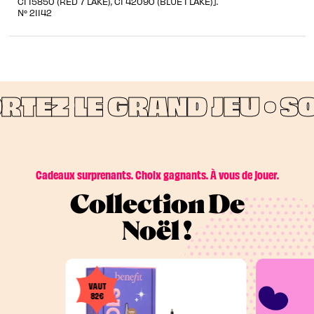
CI 15850 (RED 7 LAKE), CI 42090 (BLUE 1 LAKE)].
N° 21142
TEZ LE GRAND JEU •
SOR
Cadeaux surprenants. Choix gagnants. À vous de jouer.
Collection De
Noël !
VAUT
82€