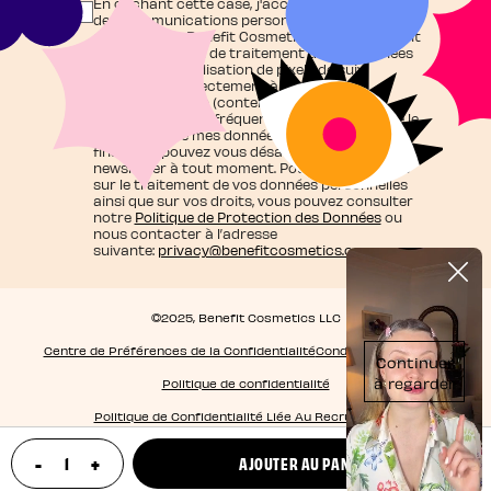
En cochant cette case, j'accepte de recevoir
des communications personnalisées et
exclusives de Benefit Cosmetics qui agit en tant
que responsable de traitement de vos données
et j'autorise l'utilisation de pixels de suivi
contribuant directement à cette
personnalisation (contenu adapté à mes
centres d'intérêt, fréquence d'envoi), ainsi que le
traitement de mes données personnelles à ces
fins. Vous pouvez vous désabonner de la
newsletter à tout moment. Pour en savoir plus
sur le traitement de vos données personnelles
ainsi que sur vos droits, vous pouvez consulter
notre
Politique de Protection des Données
ou
nous contacter à l’adresse
suivante:
privacy@benefitcosmetics.com
©2025, Benefit Cosmetics LLC
Centre de Préférences de la Confidentialité
Conditions générales
Politique de confidentialité
Politique de Confidentialité Liée Au Recrutement
-
+
AJOUTER AU PANIER
update product quantity