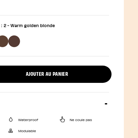
 :
2 - Warm golden blonde
AJOUTER AU PANIER
uct quantity
Waterproof
Ne coule pas
Modulable