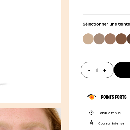
Sélectionner une teinte
-
+
update prod
POINTS FORTS
Longue tenue
Couleur intense