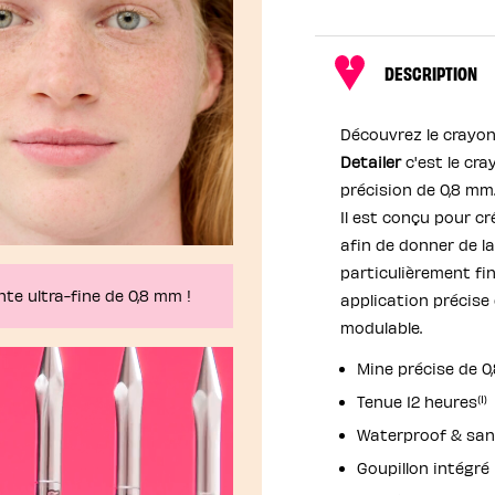
DESCRIPTION
Découvrez le crayon
Detailer
c'est le cra
précision de 0,8 mm
Il est conçu pour cr
afin de donner de la
particulièrement fi
nte ultra-fine de 0,8 mm !
application précise 
modulable.
Mine précise de 0
(1)
Tenue 12 heures
Waterproof & san
Goupillon intégré