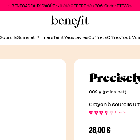
✨ BENECADEAUX D'AOÛT : kit été OFFERT dès 30€. Code : ETE30✨
Sourcils
Soins et Primers
Teint
Yeux
Lèvres
Coffrets
Offres
Tout Voi
Precisel
0.02 g (poids net)
Crayon à sourcils ul
4 avis
28,00 €