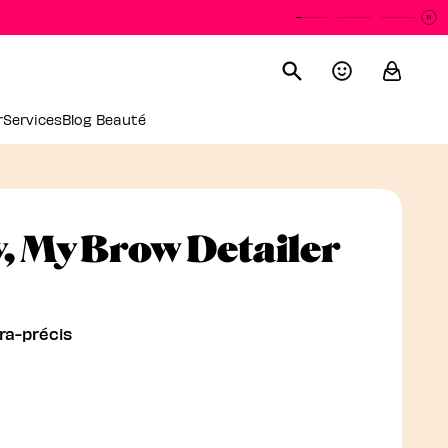
P
L
r
Services
Blog Beauté
Crayo
y, My Brow Detailer
tra-précis