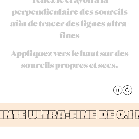
Tenez le crayon à la
perpendiculaire des sourcils
afin de tracer des lignes ultra-
fines
Appliquez vers le haut sur des
sourcils propres et secs.
Pause
global
TE ULTRA-FINE DE 0.1 