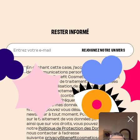
RESTER INFORMÉ
Entrez votre e-mail
REJOIGNEZ NOTRE UNIVERS
En cochant cette case, j'accepte de recevoir
des communications personnalisées et
exclusives de Benefit Cosmetics qui agit en tant
que responsable de traitement de vos données
et j'autorise l'utilisation de pixels de suivi
contribuant directement à cette
personnalisation (contenu adapté à mes
centres d'intérêt, fréquence d'envoi), ainsi que le
traitement de mes données personnelles à ces
fins. Vous pouvez vous désabonner de la
newsletter à tout moment. Pour en savoir plus
sur le traitement de vos données personnelles
ainsi que sur vos droits, vous pouvez consulter
notre
Politique de Protection des Données
ou
nous contacter à l’adresse
suivante:
privacy@benefitcosmetics.com