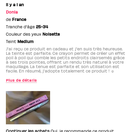
il y a 1 an
Donia
de
France
Tranche d'âge
25-34
Couleur des yeux
Noisette
Teint
Medium
J'ai reçu ce produit en cadeau et j'en suis très heureuse.
La teinte est parfaite. Ce crayon permet de créer un effet
poil à poil qui comble les petits endroits clairsemés grâce
à ses trois pointes, offrant un rendu très naturel à votre
maquillage. La tenue est parfaite et son utilisation est
facile. En résumé, j'adopte totalement ce produit ! ☺️
Plus de détails
Employé(e) Benefit
non
Continuer les achats
Oui, je recommande ce produit