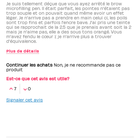
Je suis tellement déçue que vous ayez arrêté le brow
microfilling pen. Il était parfait, les pointes n'étaient pas
trop souple et on pouvait quand même avoir un effet
léger. Je n'arrive pas a prendre en main celui ci, les poils
sont trop fins et parfois l'encre bave. J'ai pris une teinte
qui se rapprochait de la 2.5 que je prenais avant soit la 2
mais je n'aime pas, elle a des sous tons orangé. Vous
m'avez fendu le cœur :( je n'arrive plus a trouver
d'équivalence.
Plus de détails
Employé(e) Benefit
non
Continuer les achats
Non, je ne recommande pas ce
produit
Est-ce que cet avis est utile?
7
0
Signaler cet avis