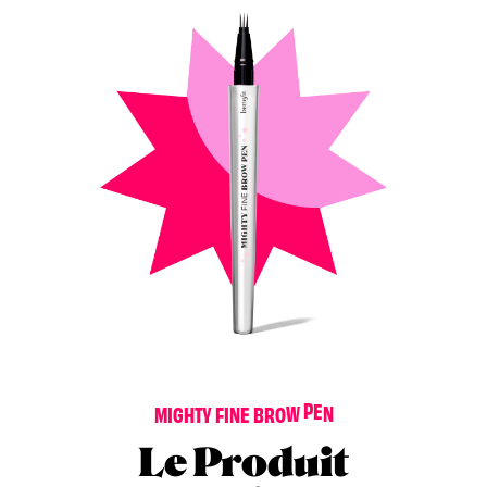
M
I
G
H
T
Y
F
I
N
E
B
R
O
W
P
E
N
Le Produit