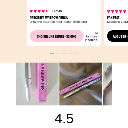
28 avis
PRECISELY, MY BROW PENCIL
FAN FEST
Crayons sourcils best-seller précision
Mascara Volum
12
32,00 €
CHOISIR UNE TEINTE
-
AJOUTER
teintes
2 tailles
4.5