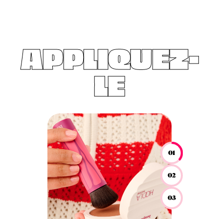
APPLIQUEZ-
LE
01
02
03