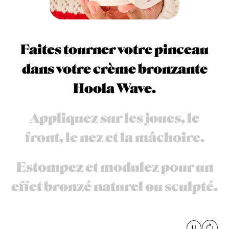
Faites tourner votre pinceau
dans votre crème bronzante
Hoola Wave.
Appliquez sur les joues, le
front, le nez et la mâchoire.
Estompez et modulez pour un
effet bronzé naturel ou sculpté.
Pause
global