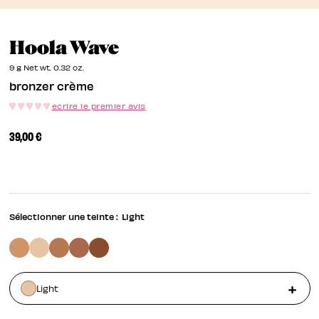
Bronzer Crème
Hoola Wave
9 g Net wt. 0.32 oz.
bronzer crème
ecrire le premier avis
39,00 €
Sélectionner une teinte :
Light
Light