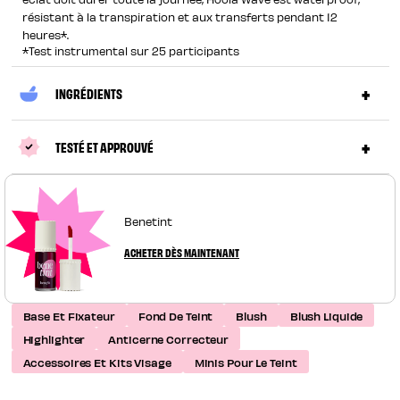
résistant à la transpiration et aux transferts pendant 12
heures*.
*Test instrumental sur 25 participants
INGRÉDIENTS
TESTÉ ET APPROUVÉ
Benetint
ACHETER DÈS MAINTENANT
Base Et Fixateur
Fond De Teint
Blush
Blush Liquide
Highlighter
Anticerne Correcteur
Accessoires Et Kits Visage
Minis Pour Le Teint