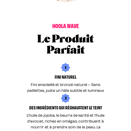
H
O
O
L
A
W
A
V
E
Le Produit
Parfait
1
FINI NATUREL
Fini ensoleillé et bronzé naturel – Sans
paillettes, juste un hâle subtile et lumineux
2
DES INGRÉDIENTS QUI RÉCHAUFFENT LE TEINT
L’huile de jojoba, le beurre de karité et l’huile
d’avocat, riches en omégas, contribuent à
nourrir et à prendre soin de la peau. La