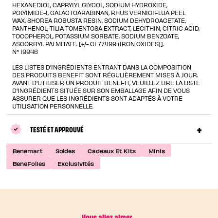
HEXANEDIOL, CAPRYLYL GLYCOL, SODIUM HYDROXIDE,
POLYIMIDE-1, GALACTOARABINAN, RHUS VERNICIFLUA PEEL
WAX, SHOREA ROBUSTA RESIN, SODIUM DEHYDROACETATE,
PANTHENOL, TILIA TOMENTOSA EXTRACT, LECITHIN, CITRIC ACID,
TOCOPHEROL, POTASSIUM SORBATE, SODIUM BENZOATE,
ASCORBYL PALMITATE. [+/- CI 77499 (IRON OXIDES)].
N° 19948
LES LISTES D'INGRÉDIENTS ENTRANT DANS LA COMPOSITION
DES PRODUITS BENEFIT SONT RÉGULIÈREMENT MISES À JOUR.
AVANT D'UTILISER UN PRODUIT BENEFIT, VEUILLEZ LIRE LA LISTE
D'INGRÉDIENTS SITUÉE SUR SON EMBALLAGE AFIN DE VOUS
ASSURER QUE LES INGRÉDIENTS SONT ADAPTÉS À VOTRE
UTILISATION PERSONNELLE.
TESTÉ ET APPROUVÉ
Benemart
Soldes
Cadeaux Et Kits
Minis
BeneFolies
Exclusivités
Vous allez aimer...