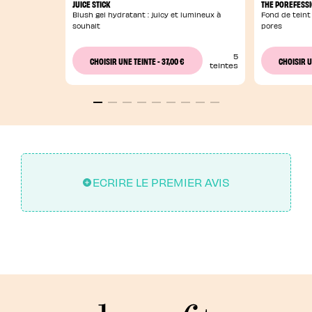
JUICE STICK
THE POREFESS
Blush gel hydratant : juicy et lumineux à
Fond de teint
souhait
pores
5
37,00 €
CHOISIR UNE TEINTE
-
CHOISIR U
teintes
ECRIRE LE PREMIER AVIS