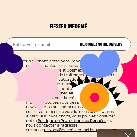
RESTER INFORMÉ
Entrez votre e-mail
REJOIGNEZ NOTRE UNIVERS
En cochant cette case, j'accepte de recevoir
des communications personnalisées et
exclusives de Benefit Cosmetics qui agit en tant
que responsable de traitement de vos données
et j'autorise l'utilisation de pixels de suivi
contribuant directement à cette
personnalisation (contenu adapté à mes
centres d'intérêt, fréquence d'envoi), ainsi que le
traitement de mes données personnelles à ces
fins. Vous pouvez vous désabonner de la
newsletter à tout moment. Pour en savoir plus
sur le traitement de vos données personnelles
ainsi que sur vos droits, vous pouvez consulter
notre
Politique de Protection des Données
ou
nous contacter à l’adresse
suivante:
privacy@benefitcosmetics.com