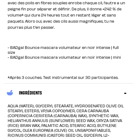
avec des poils en fibres souples enrobe chaque cil, l'autre a un
peigne fin pour séparer et définir. De plus, il donne +242 % de
volume* qui dure 24 heures tout en restant léger et sans
paquets. Alors oui, avec des cils aussi magnifiques, tu ne
pourras plus t'en passer.
- BADgal Bounce mascara volumateur en noir intense | full
size
- BADgal Bounce mascara volumateur en noir intense | mini
*Après 3 couches. Test instrumental sur 30 participantes.
INGRÉDIENTS
AQUA (WATER), GLYCERYL STEARATE, HYDROGENATED OLIVE OIL
STEARYL ESTERS, VP/VA COPOLYMER, CERA CARNAUBA
(COPERNICIA CERIFERA (CARNAUBA) WAX), SYNTHETIC WAX,
HELIANTHUS ANNUUS (SUNFLOWER) SEED WAX, ORYZA SATIVA
(RICE) BRAN WAX, PALMITIC ACID, STEARIC ACID, BUTYLENE
GLYCOL, OLEA EUROPAEA (OLIVE) OIL UNSAPONIFIABLES,
RICINUS COMMUNIS (CASTOR) SEED OIL, GLYCERIN, 1,2-