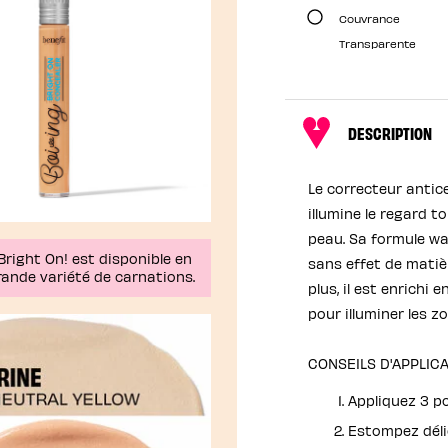
Couvrance
Transparente
DESCRIPTION
Le correcteur antic
illumine le regard t
peau. Sa formule wat
Bright On! est disponible en
sans effet de matiè
rande variété de carnations.
plus, il est enrichi
pour illuminer les z
CONSEILS D'APPLIC
Appliquez 3 p
Estompez déli