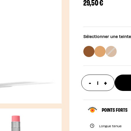
29,50 €
Sélectionner une teinte
-
+
update prod
POINTS FORTS
Longue tenue