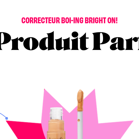
C
O
R
R
E
C
T
E
U
R
B
O
I
-
I
N
G
B
R
I
G
H
T
O
N
!
Produit Par