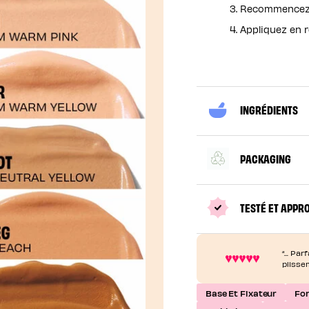
Recommencez p
Appliquez en r
INGRÉDIENTS
PACKAGING
TESTÉ ET APPR
“... P
plisse
Base Et Fixateur
Fon