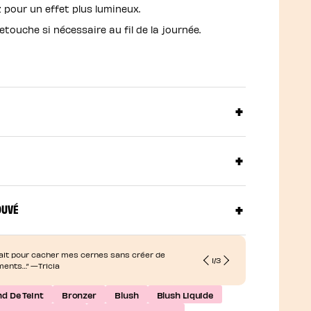
our un effet plus lumineux.
etouche si nécessaire au fil de la journée.
OUVÉ
arfait pour cacher mes cernes sans créer de
“... Couvranc
1
/
3
ments…” —Tricia
Julie
d De Teint
Bronzer
Blush
Blush Liquide