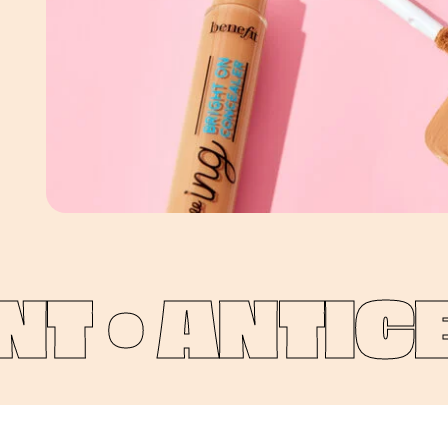
T •
ANTICE