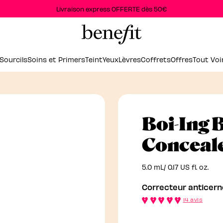
Livraison express OFFERTE dès 50€
Sourcils
Soins et Primers
Teint
Yeux
Lèvres
Coffrets
Offres
Tout Voi
Boi-Ing 
Conceal
5.0 mL/ 0.17 US fl. oz.
Correcteur anticern
14 avis