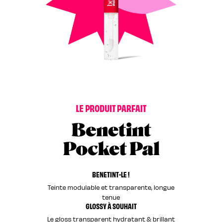
L
E
P
R
O
D
U
I
T
P
A
R
F
A
I
T
Benetint
Pocket Pal
BENETINT-LE !
Teinte modulable et transparente, longue
tenue
GLOSSY À SOUHAIT
Le gloss transparent hydratant & brillant