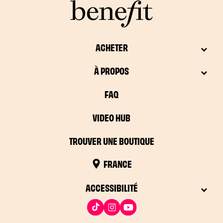
hydratation
allant jusqu'à
8 heures
, les laissant douces,
Raspberry :
Une teinte framboise gourmande pour un
lisses et confortables. Finis les lèvres desséchées ! Le
look plus vif.
Benetint Pocket Pal
te garantit un
effet "glazed"
ultra-
Dark Cherry :
Une nuance cerise intense pour un côté
brillant et hydratant dont tu ne pourras plus te passer.
plus profond et mystérieux.
ACHETER
À PROPOS
Ces
teintes riches
t'offrent la possibilité de personnaliser
ton look, avec une couleur modulable et un fini ultra-
FAQ
brillant et hydratant. Quel que soit ton choix, le
Benetint
Pocket Pal
est ton
maquillage Benefit
pour des lèvres à
VIDEO HUB
croquer !
TROUVER UNE BOUTIQUE
FRANCE
ACCESSIBILITÉ