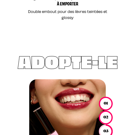
À EMPORTER
Double embout pour des lèvres teintées et
glossy
ADOPTE-LE
01
02
03