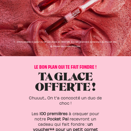
LE BON PLAN QUI TE FAIT FONDRE !
TA GLACE
OFFERTE !
Chuuut... On t'a concocté un duo de
choc !
Les
100 premières
à craquer pour
notre
Pocket Pal
recevront un
cadeau qui fait fondre :
un
voucher** pour un petit cornet