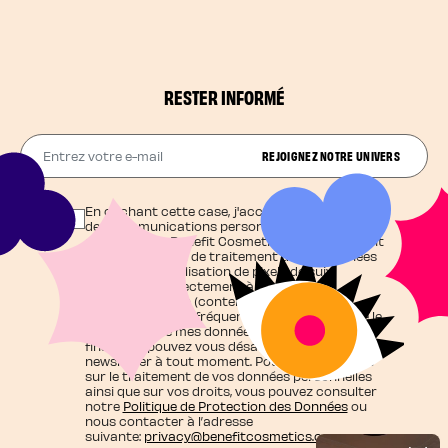
RESTER INFORMÉ
Entrez votre e-mail
REJOIGNEZ NOTRE UNIVERS
En cochant cette case, j'accepte de recevoir
des communications personnalisées et
exclusives de Benefit Cosmetics qui agit en tant
que responsable de traitement de vos données
et j'autorise l'utilisation de pixels de suivi
contribuant directement à cette
personnalisation (contenu adapté à mes
centres d'intérêt, fréquence d'envoi), ainsi que le
traitement de mes données personnelles à ces
fins. Vous pouvez vous désabonner de la
newsletter à tout moment. Pour en savoir plus
sur le traitement de vos données personnelles
ainsi que sur vos droits, vous pouvez consulter
notre
Politique de Protection des Données
ou
nous contacter à l’adresse
suivante:
privacy@benefitcosmetics.com