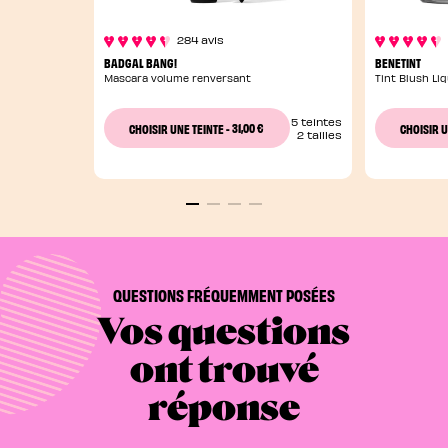
284 avis
BADGAL BANG!
BENETINT
Mascara volume renversant
Tint Blush Li
5 teintes
31,00 €
CHOISIR UNE TEINTE
-
CHOISIR U
2 tailles
QUESTIONS FRÉQUEMMENT POSÉES
Vos questions
ont trouvé
réponse