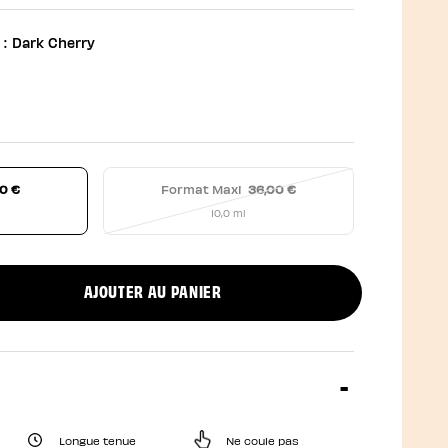
 :
Dark Cherry
0 €
Format Maxi
36,00 €
10,0 ml
AJOUTER AU PANIER
uct quantity
Longue tenue
Ne coule pas