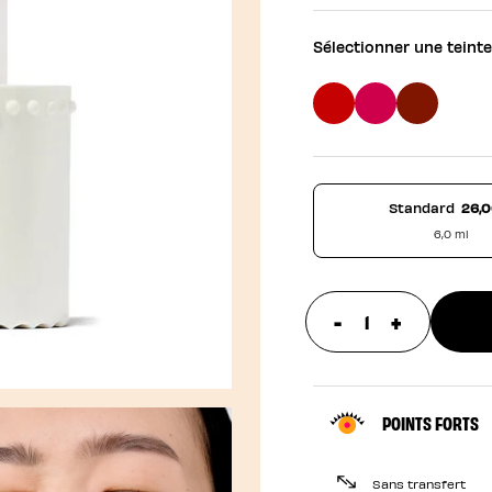
Sélectionner une teinte
Standard
26,0
6,0 ml
-
+
update prod
POINTS FORTS
Sans transfert