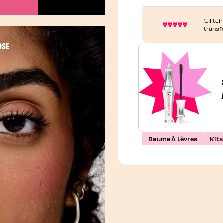
Activer le son
“...Il 
transf
OSE
Baume À Lèvres
Kits