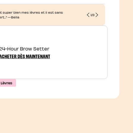
teint super bien mes lèvres et il est sans
“...On obtien
1
/
3
ert…” —Bella
naturel.” —M
24-Hour Brow Setter
ACHETER DÈS MAINTENANT
 Lèvres