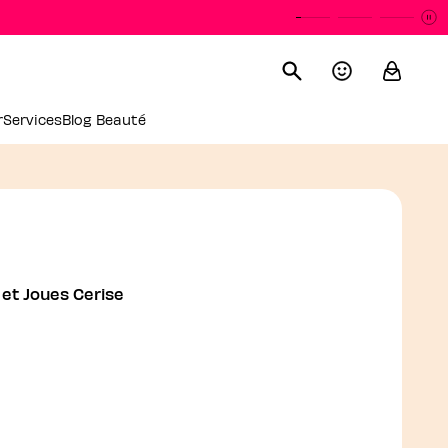
P
L
r
Services
Blog Beauté
Blush Liquide Lèvres Et 
 et Joues Cerise