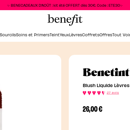
✨ BENECADEAUX D'AOÛT : kit été OFFERT dès 30€. Code : ETE30✨
Sourcils
Soins et Primers
Teint
Yeux
Lèvres
Coffrets
Offres
Tout Voi
Benetint
Blush Liquide Lèvres
27 avis
26,00 €