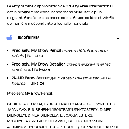
Le Programme d'Approbation de Cruelty Free International
est le programme d'assurance "sans cruauté" le plus
exigeant, fondé sur des bases scientifiques solides et vérifié
de manière indépendante à l'échelle mondiale.
INGRÉDIENTS
Precisely, My Brow Pencil
crayon définition ultra
précis
| full-size
Precisely, My Brow Detailer
crayon extra-fin effet
poil à poil
| full-size
24-HR Brow Setter
gel fixateur invisible tenue 24
heures
| full-size
Precisely, My Brow Pencil:
STEARIC ACID, MICA, HYDROGENATED CASTOR OIL, SYNTHETIC
JAPAN WAX, BIS-BEHENYL/ISOSTEARYL/PHYTOSTERYL DIMER
DILINOLEYL DIMER DILINOLEATE, JOJOBA ESTERS,
POLYGLYCERYL-2 TRIISOSTEARATE, TRIETHYLHEXANOIN,
ALUMINUM HYDROXIDE, TOCOPHEROL. [+/- CI 77491, CI 77492, CI