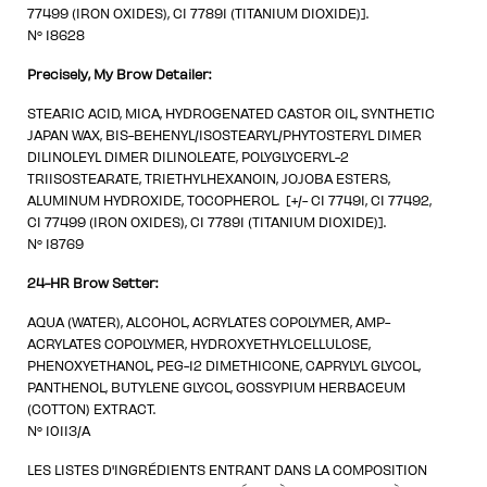
77499 (IRON OXIDES), CI 77891 (TITANIUM DIOXIDE)].
N° 18628
Precisely, My Brow Detailer:
STEARIC ACID, MICA, HYDROGENATED CASTOR OIL, SYNTHETIC
JAPAN WAX, BIS-BEHENYL/ISOSTEARYL/PHYTOSTERYL DIMER
DILINOLEYL DIMER DILINOLEATE, POLYGLYCERYL-2
TRIISOSTEARATE, TRIETHYLHEXANOIN, JOJOBA ESTERS,
ALUMINUM HYDROXIDE, TOCOPHEROL. [+/- CI 77491, CI 77492,
CI 77499 (IRON OXIDES), CI 77891 (TITANIUM DIOXIDE)].
N° 18769
24-HR Brow Setter:
AQUA (WATER), ALCOHOL, ACRYLATES COPOLYMER, AMP-
ACRYLATES COPOLYMER, HYDROXYETHYLCELLULOSE,
PHENOXYETHANOL, PEG-12 DIMETHICONE, CAPRYLYL GLYCOL,
PANTHENOL, BUTYLENE GLYCOL, GOSSYPIUM HERBACEUM
(COTTON) EXTRACT.
N° 10113/A
LES LISTES D'INGRÉDIENTS ENTRANT DANS LA COMPOSITION