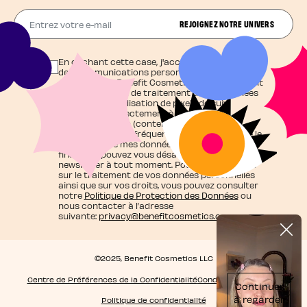
Entrez votre e-mail
REJOIGNEZ NOTRE UNIVERS
En cochant cette case, j'accepte de recevoir
des communications personnalisées et
exclusives de Benefit Cosmetics qui agit en tant
que responsable de traitement de vos données
et j'autorise l'utilisation de pixels de suivi
contribuant directement à cette
personnalisation (contenu adapté à mes
centres d'intérêt, fréquence d'envoi), ainsi que le
traitement de mes données personnelles à ces
fins. Vous pouvez vous désabonner de la
newsletter à tout moment. Pour en savoir plus
sur le traitement de vos données personnelles
ainsi que sur vos droits, vous pouvez consulter
notre
Politique de Protection des Données
ou
nous contacter à l’adresse
suivante:
privacy@benefitcosmetics.com
©2025, Benefit Cosmetics LLC
Centre de Préférences de la Confidentialité
Conditions générales
Politique de confidentialité