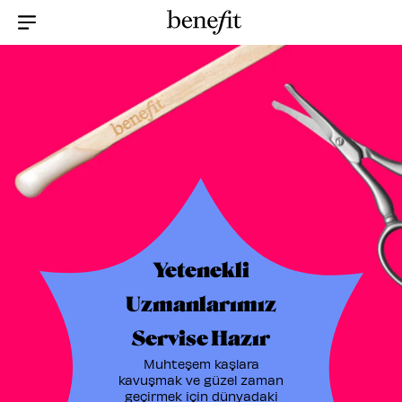
Menu Collapsed
Yetenekli
Uzmanlarımız
Servise Hazır
Muhteşem kaşlara
kavuşmak ve güzel zaman
geçirmek için dünyadaki