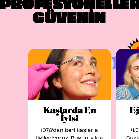
PROFESYONELLE
GÜVENİN
Kaşlarda En
Eğ
İyisi
1976'dan beri kaşlarla
4.5
ilgileniyoruz. Bugün, yılda
Güze