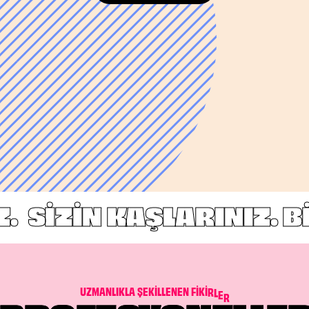
SİZİN KAŞLARINIZ. Bİ
U
Z
M
A
N
L
I
K
L
A
Ş
E
K
İ
L
L
E
N
E
N
F
İ
K
İ
R
L
E
R