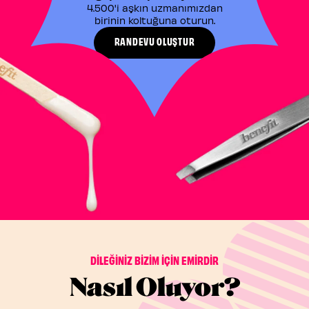
4.500'i aşkın uzmanımızdan
birinin koltuğuna oturun.​
RANDEVU OLUŞTUR
DİLEĞİNİZ BİZİM İÇİN EMİRDİR
Nasıl Oluyor?