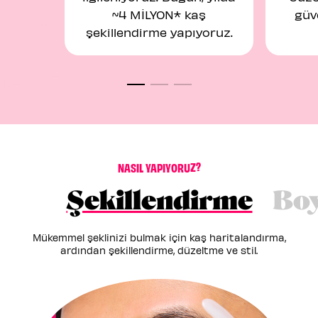
~4 MİLYON* kaş
güv
şekillendirme yapıyoruz.
N
A
S
I
L
Y
A
P
I
Y
O
R
U
Z
?
Şekillendirme
Bo
Mükemmel şeklinizi bulmak için kaş haritalandırma,
ardından şekillendirme, düzeltme ve stil.