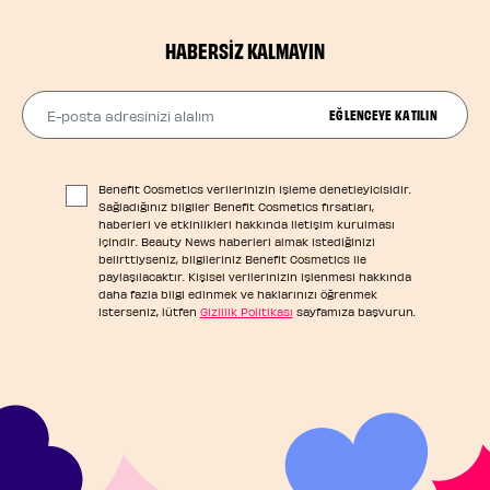
HABERSIZ KALMAYIN
E-posta adresinizi alalım
EĞLENCEYE KATILIN
Benefit Cosmetics verilerinizin işleme denetleyicisidir.
Sağladığınız bilgiler Benefit Cosmetics fırsatları,
haberleri ve etkinlikleri hakkında iletişim kurulması
içindir. Beauty News haberleri almak istediğinizi
belirttiyseniz, bilgileriniz Benefit Cosmetics ile
paylaşılacaktır. Kişisel verilerinizin işlenmesi hakkında
daha fazla bilgi edinmek ve haklarınızı öğrenmek
isterseniz, lütfen
Gizlilik Politikası
sayfamıza başvurun.