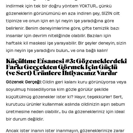
indirmek için tek bir doğru yöntem YOKTUR... çünkü
gözeneklerin görünümünü en aza indiren şey, SİZİN cilt
tipinize ve onun için en iyi neyin işe yaradığına göre
belirlenir. Benim deneyimlerime göre, çifte temizlik bazı
insanlar için devrim niteliğinde olabilir. Bazıları için
haftalık kil maskesi işe yarayabilir. Bir şeyler deneyin, sizin
için neyin işe yaradığını bulun... ve ona bağlı kalın!
Küçültme Efsanesi #3: Gözeneklerdeki
Farkı Gerçekten Görmek İçin Güçlü
(ve Sert) Ürünlere İhtiyacınız Vardır
Gözenek Gerçeği:
Cildin geri kalanı kuru görünüyorsa veya
soyulmuş hissediliyorsa kim gözle görülür şekilde
küçültülmüş gözenekler ister ki? Hayır, teşekkürler! Sert,
kurutucu ürünler kullanmak aslında cildinizin aşırı sebum
üretmesine neden olabilir... bu da gözenekleriniz için ideal
bir durum değildir.
Ancak ister inanın ister inanmayın, gözeneklerinize zarar