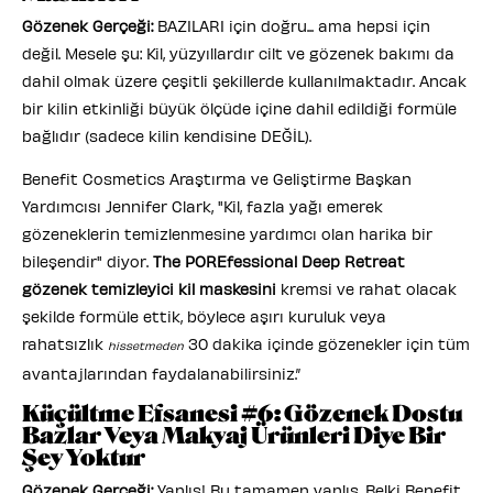
Gözenek Gerçeği:
BAZILARI için doğru... ama hepsi için
değil. Mesele şu: Kil, yüzyıllardır cilt ve gözenek bakımı da
dahil olmak üzere çeşitli şekillerde kullanılmaktadır. Ancak
bir kilin etkinliği büyük ölçüde içine dahil edildiği formüle
bağlıdır (sadece kilin kendisine DEĞİL).
Benefit Cosmetics Araştırma ve Geliştirme Başkan
Yardımcısı Jennifer Clark, "Kil, fazla yağı emerek
gözeneklerin temizlenmesine yardımcı olan harika bir
bileşendir" diyor.
The POREfessional Deep Retreat
gözenek temizleyici kil maskesini
kremsi ve rahat olacak
şekilde formüle ettik, böylece aşırı kuruluk veya
rahatsızlık
30 dakika içinde gözenekler için tüm
hissetmeden
avantajlarından faydalanabilirsiniz.”
Küçültme Efsanesi #6: Gözenek Dostu
Bazlar Veya Makyaj Ürünleri Diye Bir
Şey Yoktur
Gözenek Gerçeği:
Yanlış! Bu tamamen yanlış. Belki Benefit