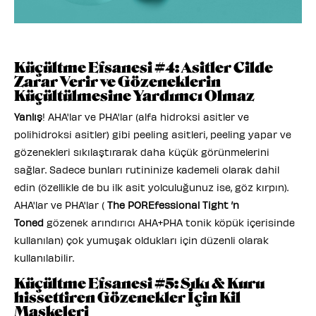
Küçültme Efsanesi #4: Asitler Cilde
Zarar Verir ve Gözeneklerin
Küçültülmesine Yardımcı Olmaz
Yanlış
! AHA'lar ve PHA'lar (alfa hidroksi asitler ve
polihidroksi asitler) gibi peeling asitleri, peeling yapar ve
gözenekleri sıkılaştırarak daha küçük görünmelerini
sağlar. Sadece bunları rutininize kademeli olarak dahil
edin (özellikle de bu ilk asit yolculuğunuz ise, göz kırpın).
AHA'lar ve PHA'lar (
The POREfessional Tight ’n
Toned
gözenek arındırıcı AHA+PHA tonik köpük içerisinde
kullanılan) çok yumuşak oldukları için düzenli olarak
kullanılabilir.
Küçültme Efsanesi #5: Sıkı & Kuru
hissettiren Gözenekler İçin Kil
Maskeleri