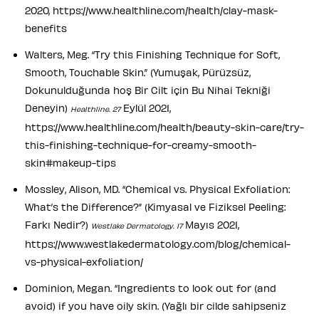
2020, https://www.healthline.com/health/clay-mask-
benefits
Walters, Meg. “Try this Finishing Technique for Soft,
Smooth, Touchable Skin.” (Yumuşak, Pürüzsüz,
Dokunulduğunda hoş Bir Cilt için Bu Nihai Tekniği
Deneyin)
Eylül 2021,
Healthline. 27
https://www.healthline.com/health/beauty-skin-care/try-
this-finishing-technique-for-creamy-smooth-
skin#makeup-tips
Mossley, Alison, MD. “Chemical vs. Physical Exfoliation:
What’s the Difference?” (Kimyasal ve Fiziksel Peeling:
Farkı Nedir?)
Mayıs 2021,
Westlake Dermatology. 17
https://www.westlakedermatology.com/blog/chemical-
vs-physical-exfoliation/
Dominion, Megan. “Ingredients to look out for (and
avoid) if you have oily skin. (Yağlı bir cilde sahipseniz