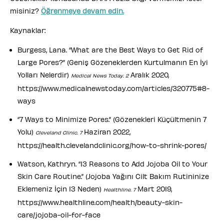
misiniz?
Öğrenmeye devam edin.
Kaynaklar:
Burgess, Lana. “What are the Best Ways to Get Rid of
Large Pores?” (Geniş Gözeneklerden Kurtulmanın En İyi
Yolları Nelerdir)
Aralık 2020,
Medical News Today. 2
https://www.medicalnewstoday.com/articles/320775#8-
ways
“7 Ways to Minimize Pores.” (Gözenekleri Küçültmenin 7
Yolu)
Haziran 2022,
Cleveland Clinic. 7
https://health.clevelandclinic.org/how-to-shrink-pores/
Watson, Kathryn. “13 Reasons to Add Jojoba Oil to Your
Skin Care Routine.” (Jojoba Yağını Cilt Bakım Rutininize
Eklemeniz İçin 13 Neden)
Mart 2019,
Healthline. 7
https://www.healthline.com/health/beauty-skin-
care/jojoba-oil-for-face