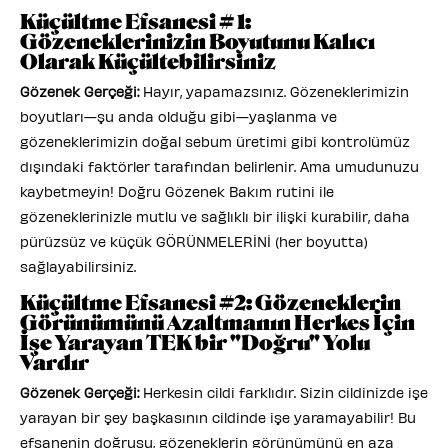
Küçültme Efsanesi # 1:
Gözeneklerinizin Boyutunu Kalıcı
Olarak Küçültebilirsiniz
Gözenek Gerçeği:
Hayır, yapamazsınız. Gözeneklerimizin
boyutları—şu anda olduğu gibi—yaşlanma ve
gözeneklerimizin doğal sebum üretimi gibi kontrolümüz
dışındaki faktörler tarafından belirlenir. Ama umudunuzu
kaybetmeyin! Doğru Gözenek Bakım rutini ile
gözeneklerinizle mutlu ve sağlıklı bir ilişki kurabilir, daha
pürüzsüz ve küçük GÖRÜNMELERİNİ (her boyutta)
sağlayabilirsiniz.
Küçültme Efsanesi #2: Gözeneklerin
Görünümünü Azaltmanın Herkes İçin
İşe Yarayan TEK bir "Doğru" Yolu
Vardır
Gözenek Gerçeği:
Herkesin cildi farklıdır. Sizin cildinizde işe
yarayan bir şey başkasının cildinde işe yaramayabilir! Bu
efsanenin doğrusu, gözeneklerin görünümünü en aza