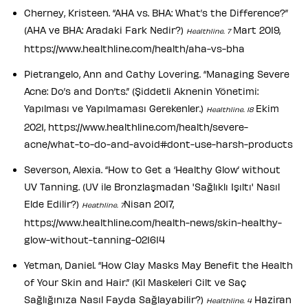
Cherney, Kristeen. “AHA vs. BHA: What’s the Difference?”
(AHA ve BHA: Aradaki Fark Nedir?)
Mart 2019,
Healthline. 7
https://www.healthline.com/health/aha-vs-bha
Pietrangelo, Ann and Cathy Lovering. “Managing Severe
Acne: Do’s and Don’ts.” (Şiddetli Aknenin Yönetimi:
Yapılması ve Yapılmaması Gerekenler.)
Ekim
Healthline. 18
2021, https://www.healthline.com/health/severe-
acne/what-to-do-and-avoid#dont-use-harsh-products
Severson, Alexia. “How to Get a ‘Healthy Glow’ without
UV Tanning. (UV ile Bronzlaşmadan 'Sağlıklı Işıltı' Nasıl
Elde Edilir?)
Nisan 2017,
Heathline. 7
https://www.healthline.com/health-news/skin-healthy-
glow-without-tanning-021614
Yetman, Daniel. “How Clay Masks May Benefit the Health
of Your Skin and Hair.” (Kil Maskeleri Cilt ve Saç
Sağlığınıza Nasıl Fayda Sağlayabilir?)
Haziran
Healthline. 4