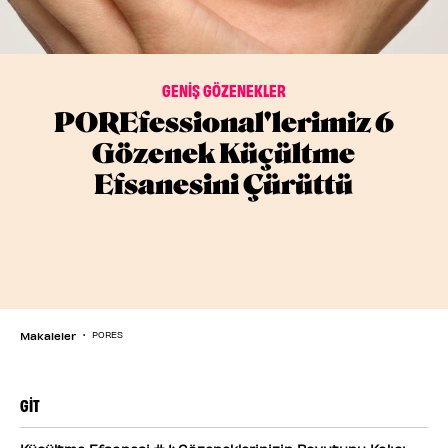
GENIŞ GÖZENEKLER
POREfessional'lerimiz 6
Gözenek Küçültme
Efsanesini Çürüttü
Makaleler
PORES
GİT