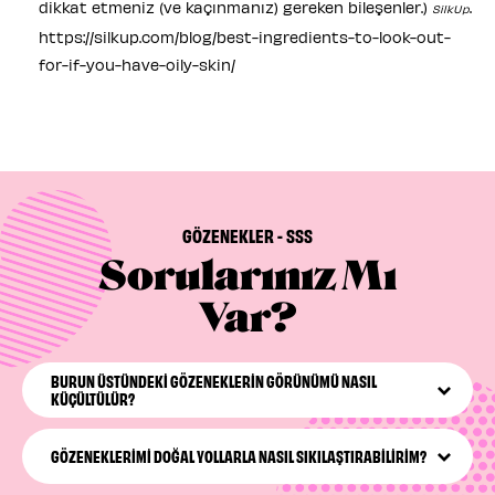
dikkat etmeniz (ve kaçınmanız) gereken bileşenler.)
.
SilkUp
https://silkup.com/blog/best-ingredients-to-look-out-
for-if-you-have-oily-skin/
GÖZENEKLER - SSS
Sorularınız Mı
Var?
BURUN ÜSTÜNDEKI GÖZENEKLERIN GÖRÜNÜMÜ NASIL
KÜÇÜLTÜLÜR?
Burnunuzun üstündeki gözeneklerin görünümünü
küçültmek istiyorsanız, burun gözeneklerinizin temiz ve
GÖZENEKLERIMI DOĞAL YOLLARLA NASIL SIKILAŞTIRABILIRIM?
sağlıklı görünmesine yardımcı olacak bir rutin
oluşturmanızı öneririz. Pore Care rutini her gün ikili
Doğal olan her zaman sizin için en iyisidir anlamı taşımaz.