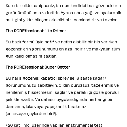
Kuru bir cilde sahipseniz, bu nemlendirici baz gözeneklerin
görünümünü en aza indirir. Ayrıca shea yağı ve hyaluronik
asit gibi yıldız bileşenlerle cildinizi nemlendirir ve tazeler.
The POREfessional: Lite Primer
Su bazlı formülüyle hafif ve nefes alabilir bir his verirken
gözeneklerin görünümünü en aza indirir ve makyajın tüm
gün kalıcı olmasını sağlar.
The POREfessional: Super Setter
Bu hafif gözenek kapatıcı sprey ile 16 saate kadar*
görünümünüzü sabitleyin. Cildin pürüzsüz, tazelenmiş ve
nemlenmiş hissetmesini sağlar ve parlaklığı gözle görülür
şekilde azaltır. Ve dahası, uygulandığında herhangi bir
damlama, leke veya yapışkanlık bırakmaz
(en
şeylerden biri!).
sevdiğim
*20 katılımcı üzerinde yapılan enstrümental test