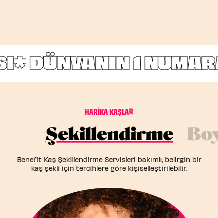
I*
DÜNYANIN 1 NUMARA
H
A
R
İ
K
A
K
A
Ş
L
A
R
Şekillendirme
Bo
Benefit Kaş Şekillendirme Servisleri bakımlı, belirgin bir
kaş şekli için tercihlere göre kişiselleştirilebilir.