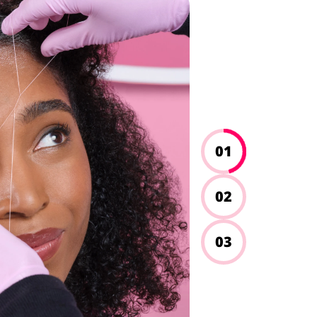
01
02
03