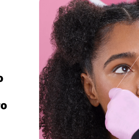
α
.
ο
το