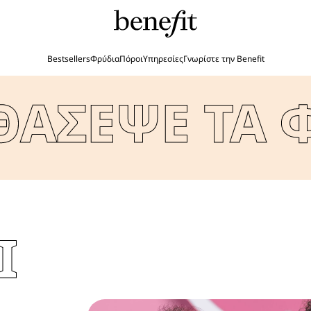
Bestsellers
Φρύδια
Πόροι
Υπηρεσίες
Γνωρίστε την Benefit
ΑΣΕΨΕ ΤΑ Φ
Ι