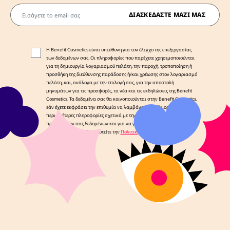
Εισάγετε το email σας
ΔΙΑΣΚΕΔΆΣΤΕ ΜΑΖΊ ΜΑΣ
Η Benefit Cosmetics είναι υπεύθυνη για τον έλεγχο της επεξεργασίας
των δεδομένων σας. Οι πληροφορίες που παρέχετε χρησιμοποιούνται
για τη δημιουργία λογαριασμού πελάτη, την παροχή, τροποποίηση ή
προσθήκη της διεύθυνσης παράδοσης ή/και χρέωσης στον λογαριασμό
πελάτη, και, ανάλογα με την επιλογή σας, για την αποστολή
μηνυμάτων για τις προσφορές, τα νέα και τις εκδηλώσεις της Benefit
Cosmetics. Τα δεδομένα σας θα κοινοποιούνται στην Benefit Cosmetics,
εάν έχετε εκφράσει την επιθυμία να λαμβάνετε νέα Ομορφιάς. Για
περισσότερες πληροφορίες σχετικά με την επεξεργασία των
προσωπικών σας δεδομένων και για να γνωρίζετε τα δικαιώματά σας,
παρακαλούμε συμβουλευτείτε την
Πολιτική Απορρήτου μας
.