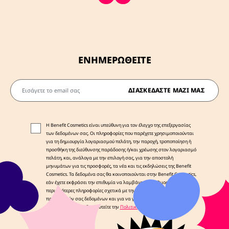
ΕΝΗΜΕΡΩΘΕΙΤΕ
Εισάγετε το email σας
ΔΙΑΣΚΕΔΆΣΤΕ ΜΑΖΊ ΜΑΣ
Η Benefit Cosmetics είναι υπεύθυνη για τον έλεγχο της επεξεργασίας
των δεδομένων σας. Οι πληροφορίες που παρέχετε χρησιμοποιούνται
για τη δημιουργία λογαριασμού πελάτη, την παροχή, τροποποίηση ή
προσθήκη της διεύθυνσης παράδοσης ή/και χρέωσης στον λογαριασμό
πελάτη, και, ανάλογα με την επιλογή σας, για την αποστολή
μηνυμάτων για τις προσφορές, τα νέα και τις εκδηλώσεις της Benefit
Cosmetics. Τα δεδομένα σας θα κοινοποιούνται στην Benefit Cosmetics,
εάν έχετε εκφράσει την επιθυμία να λαμβάνετε νέα Ομορφιάς. Για
περισσότερες πληροφορίες σχετικά με την επεξεργασία των
προσωπικών σας δεδομένων και για να γνωρίζετε τα δικαιώματά σας,
παρακαλούμε συμβουλευτείτε την
Πολιτική Απορρήτου μας
.