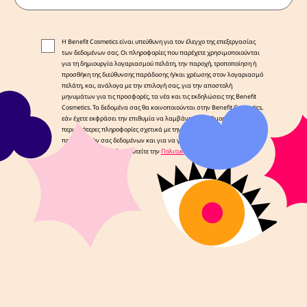
Η Benefit Cosmetics είναι υπεύθυνη για τον έλεγχο της επεξεργασίας
των δεδομένων σας. Οι πληροφορίες που παρέχετε χρησιμοποιούνται
για τη δημιουργία λογαριασμού πελάτη, την παροχή, τροποποίηση ή
προσθήκη της διεύθυνσης παράδοσης ή/και χρέωσης στον λογαριασμό
πελάτη, και, ανάλογα με την επιλογή σας, για την αποστολή
μηνυμάτων για τις προσφορές, τα νέα και τις εκδηλώσεις της Benefit
Cosmetics. Τα δεδομένα σας θα κοινοποιούνται στην Benefit Cosmetics,
εάν έχετε εκφράσει την επιθυμία να λαμβάνετε νέα Ομορφιάς. Για
περισσότερες πληροφορίες σχετικά με την επεξεργασία των
προσωπικών σας δεδομένων και για να γνωρίζετε τα δικαιώματά σας,
παρακαλούμε συμβουλευτείτε την
Πολιτική Απορρήτου μας
.