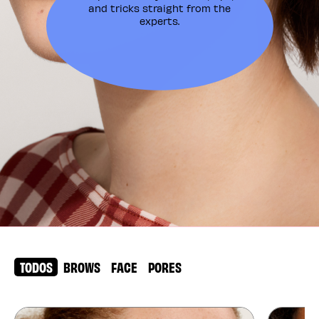
and tricks straight from the
experts.
TODOS
BROWS
FACE
PORES