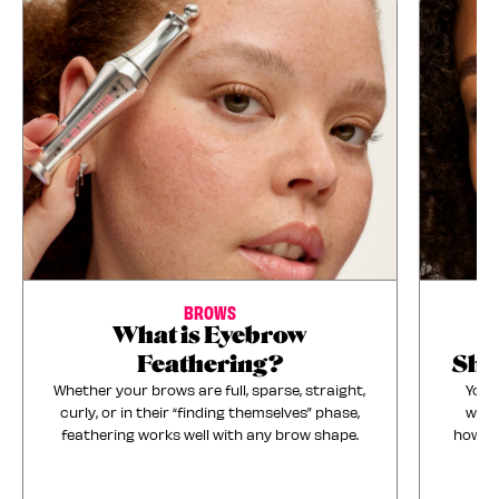
BROWS
What is Eyebrow
Feathering?
Sha
Whether your brows are full, sparse, straight,
Your
curly, or in their “finding themselves” phase,
whic
feathering works well with any brow shape.
how to
th