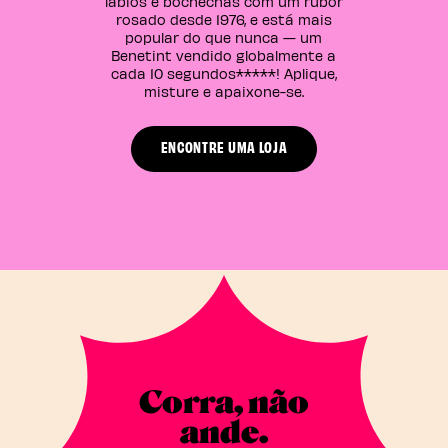
lábios e bochechas com um rubor
rosado desde 1976, e está mais
popular do que nunca — um
Benetint vendido globalmente a
cada 10 segundos*****! Aplique,
misture e apaixone-se.
ENCONTRE UMA LOJA
Corra, não
ande.