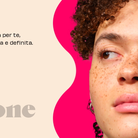
 per te,
 e definita.
one