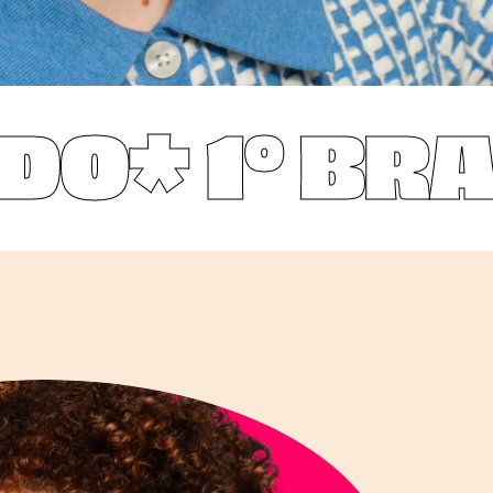
DO*
1° BRA