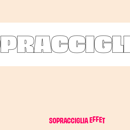
PRACCIGLI
S
O
P
R
A
C
C
I
G
L
I
A
E
F
F
E
T
T
O
W
O
W