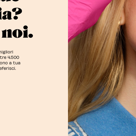
ia?
noi.
igliori
ltre 4.500
sono a tua
eferisci.