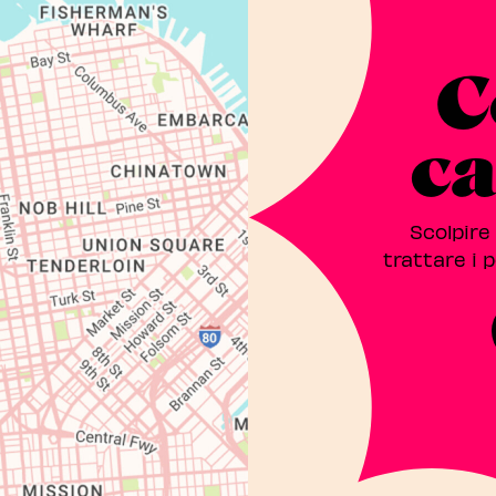
C
c
Scolpire
trattare i p