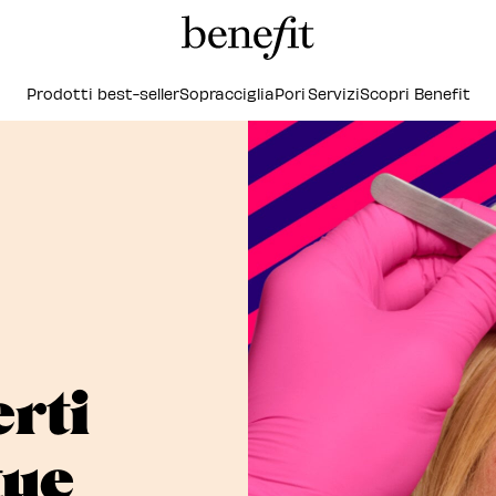
Prodotti best-seller
Sopracciglia
Pori
Servizi
Scopri Benefit
rti
tue