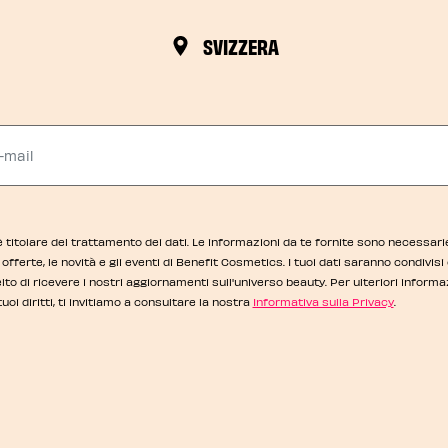
SVIZZERA
-mail
titolare del trattamento dei dati. Le informazioni da te fornite sono necessarie
offerte, le novità e gli eventi di Benefit Cosmetics. I tuoi dati saranno condivis
lto di ricevere i nostri aggiornamenti sull'universo beauty. Per ulteriori inform
tuoi diritti, ti invitiamo a consultare la nostra
Informativa sulla Privacy
.