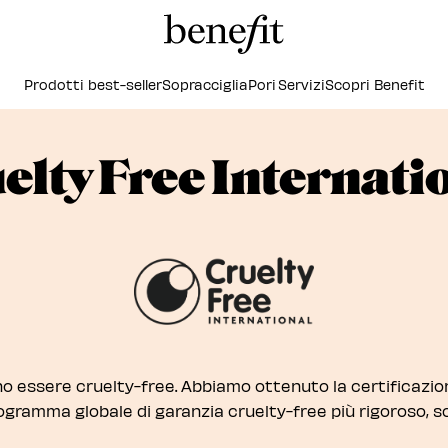
Prodotti best-seller
Sopracciglia
Pori
Servizi
Scopri Benefit
elty Free Internati
no essere cruelty-free. Abbiamo ottenuto la certificazion
programma globale di garanzia cruelty-free più rigoroso, 