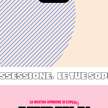
SESSIONE.
LE TUE SOPR
L
A
N
O
S
T
R
A
O
P
I
N
I
O
N
E
D
I
E
S
P
E
R
T
I