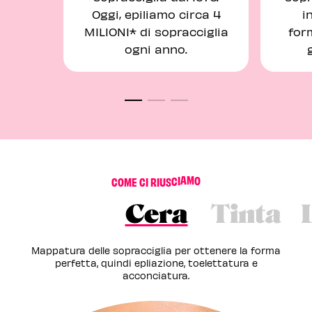
Oggi, epiliamo circa 4
i
MILIONI* di sopracciglia
form
ogni anno.
C
O
M
E
C
I
R
I
U
S
C
I
A
M
O
Cera
Tinta
Mappatura delle sopracciglia per ottenere la forma
perfetta, quindi epliazione, toelettatura e
acconciatura.