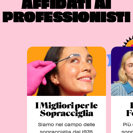
AFFIDATI AI
PROFESSIONISTI
I Migliori per le
Sopracciglia
F
Siamo nel campo delle
Più 
sopracciglia dal 1976.
sopr