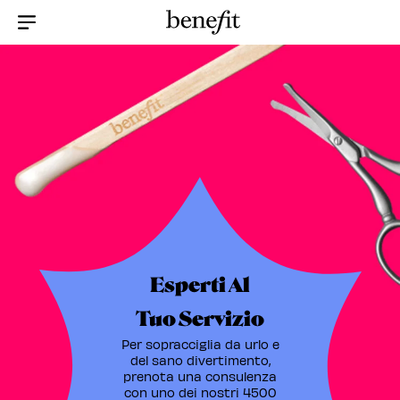
Menu Collapsed
Esperti Al
Tuo Servizio
Per sopracciglia da urlo e
del sano divertimento,
prenota una consulenza
con uno dei nostri 4500