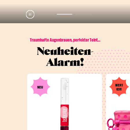
Pause
Play
Traumhafte Augenbrauen, perfekter Teint...
Neuheiten-
Alarm!
WERT
NEU
63€