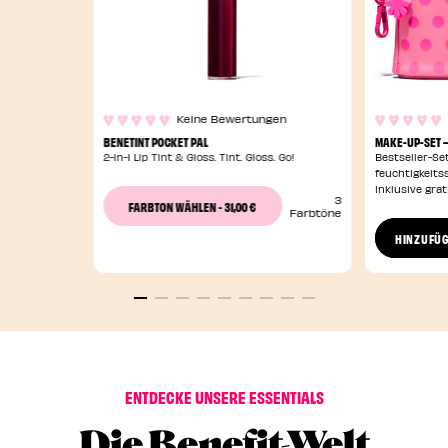
Keine Bewertungen
BENETINT POCKET PAL
MAKE-UP-SET 
2-in-1 Lip Tint & Gloss. Tint. Gloss. Go!
Bestseller-Se
feuchtigkeit
inklusive gra
3
31,00 €
FARBTON WÄHLEN
-
Farbtöne
HINZUFÜ
ENTDECKE UNSERE ESSENTIALS
Die Benefit-Welt