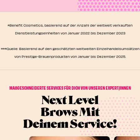
Beauty-Expert*innen, die nur darauf warten, dir tolle
Augenbrauen zu machen, sich liebevoll deinen Wimpern
zu widmen oder deine Poren zu verwöhnen. Nutze
unseren Store Locator, um den nächsten Standort für
*Benefit Cosmetics, basierend auf der Anzahl der weltweit verkauften
einen Benefit-Service zu finden. Komm rein und nimm
Dienstleistungseinheiten von Januar 2022 bis Dezember 2023
Platz.
***Quelle: Basierend auf den geschätzten weltweiten Einzelhandelsumsätzen
von Prestige-Brauenprodukten von Januar bis Dezember 2025.
MAßGESCHNEIDERTE SERVICES FÜR DICH VON UNSEREN EXPERT/INNEN
Next Level
Brows Mit
Deinem Service!