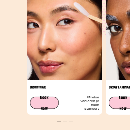
BROW WAX
BROW LAMINAT
BOOK
BOOK
*Preise
variieren je
nach
NOW
NOW
Standort