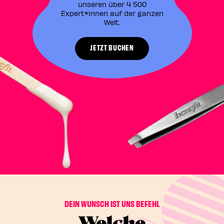
unseren über 4 500
Expert*innen auf der ganzen
EN
Welt.​
EN
JETZT BUCHEN
DEIN WUNSCH IST UNS BEFEHL
Welche