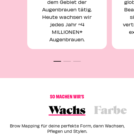
dem Gebiet der
glo
Augenbrauen tätig.
Bea
Heute wachsen wir
s
jedes Jahr ~4
ver
MILLIONEN*
ex
Augenbrauen.
S
O
M
A
C
H
E
N
W
I
R
'
S
Wachs
Farbe
Brow Mapping für deine perfekte Form, dann Wachsen,
Pflegen und Stylen.