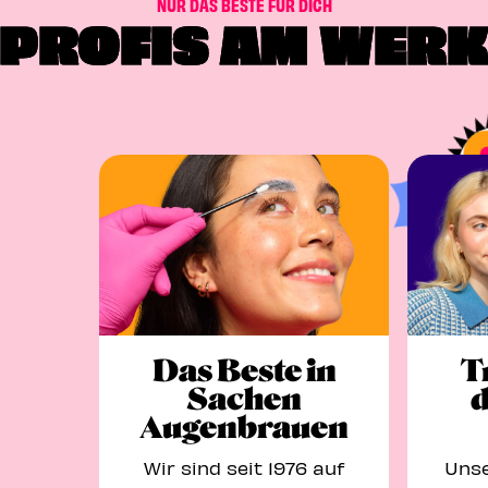
N
U
R
D
A
S
B
E
S
T
E
F
Ü
R
D
I
C
H
PROFIS AM WERK
Das Beste in
T
Sachen
d
Augenbrauen
Wir sind seit 1976 auf
Unse