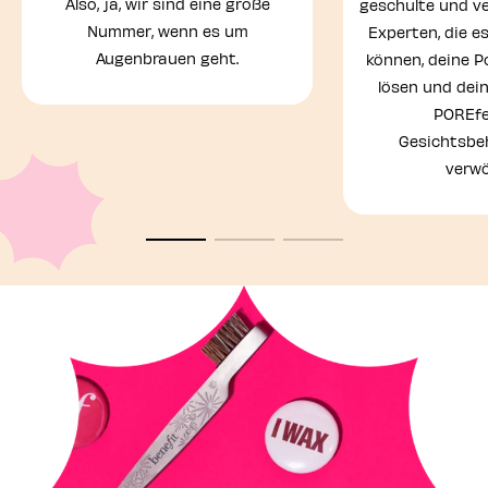
Also, ja, wir sind eine große
geschulte und v
Nummer, wenn es um
Experten, die 
Augenbrauen geht.
können, deine 
lösen und dei
POREfe
Gesichtsbe
verw