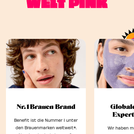
WELT PINK
Nr. 1 Brauen-Brand
Global
Exper
Benefit ist die Nummer 1 unter
den Brauenmarken weltweit*.
Wir haben m