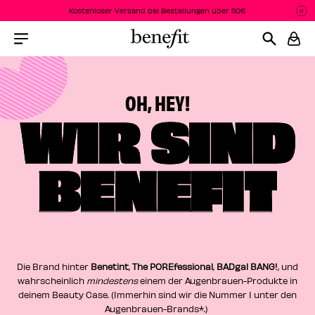
Kostenloser Versand bei Bestellungen über 50€
Pa
P
Menu Collapsed
OH, HEY!
WIR SIND
BENEFIT
PEN
EN
Die Brand hinter
Benetint
,
The POREfessional
,
BADgal BANG!
, und
wahrscheinlich
mindestens
einem der Augenbrauen-Produkte in
deinem Beauty Case. (Immerhin sind wir die Nummer 1 unter den
Augenbrauen-Brands*.) ​