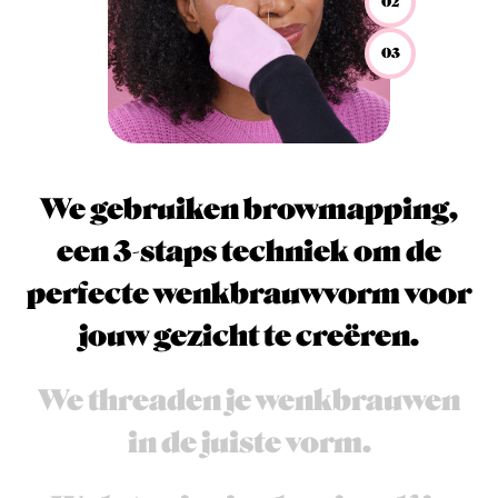
02
03
We gebruiken browmapping,
een 3-staps techniek om de
perfecte wenkbrauwvorm voor
jouw gezicht te creëren.
We threaden je wenkbrauwen
in de juiste vorm.