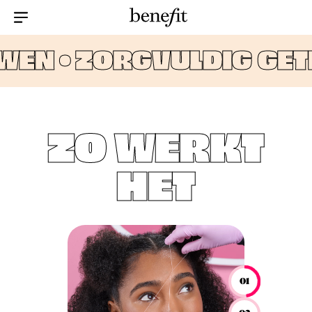
Menu Collapsed
EN •
ZORGVULDIG GET
ZO WERKT
HET
01