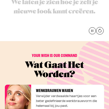
We laten je zien hoe je zelf je
nieuwe look kunt creëren.
Pause
global
YOUR WISH IS OUR COMMAND
Wat Gaat Het
Worden?
WENKBRAUWEN WAXEN
Verwijder verdwaalde haartjes voor een
beter gedefinieerde wenkbrauwvorm die
helemaal bij jou past.