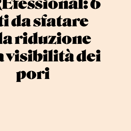
fessional: 6
i da sfatare
la riduzione
 visibilità dei
pori