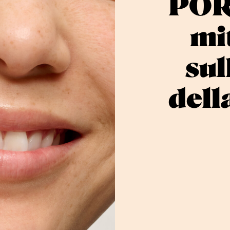
PORE
mit
sul
della