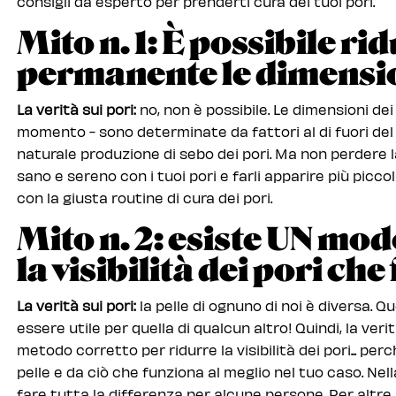
consigli da esperto per prenderti cura dei tuoi pori.
Mito n. 1: È possibile r
permanente le dimensio
La verità sui pori:
no, non è possibile. Le dimensioni dei
momento - sono determinate da fattori al di fuori del
naturale produzione di sebo dei pori. Ma non perdere 
sano e sereno con i tuoi pori e farli apparire più picco
con la giusta routine di cura dei pori.
Mito n. 2: esiste UN mod
la visibilità dei pori che
La verità sui pori:
la pelle di ognuno di noi è diversa. 
essere utile per quella di qualcun altro! Quindi, la v
metodo corretto per ridurre la visibilità dei pori... pe
pelle e da ciò che funziona al meglio nel tuo caso. Ne
fare tutta la differenza per alcune persone. Per altre