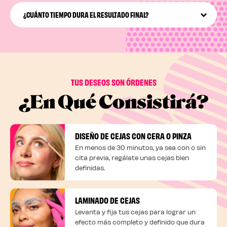
¿CUÁNTO TIEMPO DURA EL RESULTADO FINAL?
Los resultados de la depilación de cejas con cera duran
alrededor de unas 3-5 semanas y el pelo vuelve a crecer
más fino y delicado que antes.
TUS DESEOS SON ÓRDENES
¿En Qué Consistirá?
DISEÑO DE CEJAS CON CERA O PINZA
En menos de 30 minutos, ya sea con o sin
cita previa, regálate unas cejas bien
definidas.
LAMINADO DE CEJAS
Levanta y fija tus cejas para lograr un
efecto más completo y definido que dura