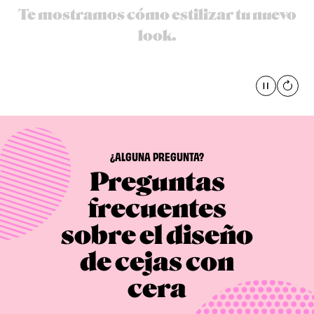
Te mostramos cómo estilizar tu nuevo
look.
Pause
global
¿ALGUNA PREGUNTA?
Preguntas
frecuentes
sobre el diseño
de cejas con
cera