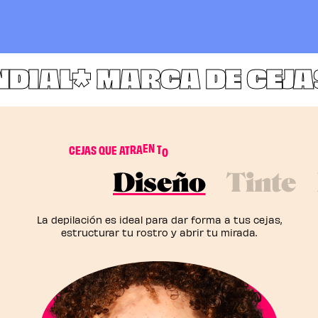
DIAL*
MARCA DE CEJAS 
S
A
D
O
L
C
E
J
A
S
Q
U
E
A
T
R
A
E
N
T
A
Diseño
Tinte
La depilación es ideal para dar forma a tus cejas,
estructurar tu rostro y abrir tu mirada.