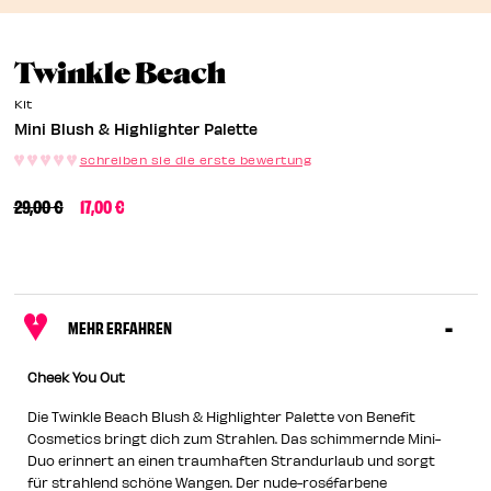
EN
Mini Blush & Highl
Twinkle Beach
EN
Kit
Mini Blush & Highlighter Palette
schreiben sie die erste bewertung
PREISREDUZIERUNG VON
BIS
29,00 €
17,00 €
MEHR ERFAHREN
Cheek You Out
Die Twinkle Beach Blush & Highlighter Palette von Benefit
Cosmetics bringt dich zum Strahlen. Das schimmernde Mini-
Duo erinnert an einen traumhaften Strandurlaub und sorgt
für strahlend schöne Wangen. Der nude-roséfarbene