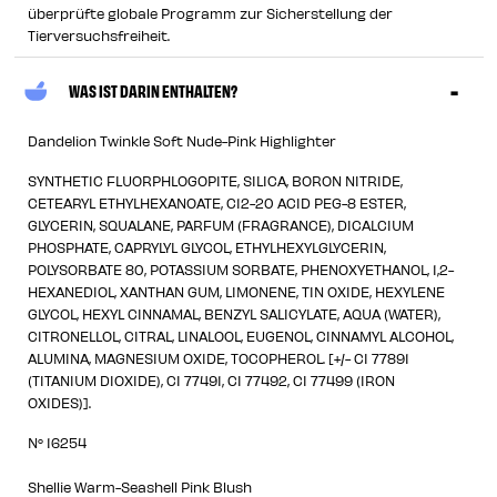
überprüfte globale Programm zur Sicherstellung der
Tierversuchsfreiheit.
WAS IST DARIN ENTHALTEN?
Dandelion Twinkle Soft Nude-Pink Highlighter
SYNTHETIC FLUORPHLOGOPITE, SILICA, BORON NITRIDE,
CETEARYL ETHYLHEXANOATE, C12-20 ACID PEG-8 ESTER,
GLYCERIN, SQUALANE, PARFUM (FRAGRANCE), DICALCIUM
PHOSPHATE, CAPRYLYL GLYCOL, ETHYLHEXYLGLYCERIN,
POLYSORBATE 80, POTASSIUM SORBATE, PHENOXYETHANOL, 1,2-
HEXANEDIOL, XANTHAN GUM, LIMONENE, TIN OXIDE, HEXYLENE
GLYCOL, HEXYL CINNAMAL, BENZYL SALICYLATE, AQUA (WATER),
CITRONELLOL, CITRAL, LINALOOL, EUGENOL, CINNAMYL ALCOHOL,
ALUMINA, MAGNESIUM OXIDE, TOCOPHEROL. [+/- CI 77891
(TITANIUM DIOXIDE), CI 77491, CI 77492, CI 77499 (IRON
OXIDES)].
N° 16254
Shellie Warm-Seashell Pink Blush