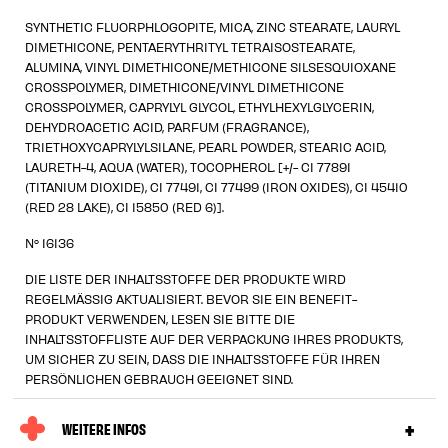
SYNTHETIC FLUORPHLOGOPITE, MICA, ZINC STEARATE, LAURYL
DIMETHICONE, PENTAERYTHRITYL TETRAISOSTEARATE,
ALUMINA, VINYL DIMETHICONE/METHICONE SILSESQUIOXANE
CROSSPOLYMER, DIMETHICONE/VINYL DIMETHICONE
CROSSPOLYMER, CAPRYLYL GLYCOL, ETHYLHEXYLGLYCERIN,
DEHYDROACETIC ACID, PARFUM (FRAGRANCE),
TRIETHOXYCAPRYLYLSILANE, PEARL POWDER, STEARIC ACID,
LAURETH-4, AQUA (WATER), TOCOPHEROL. [+/- CI 77891
(TITANIUM DIOXIDE), CI 77491, CI 77499 (IRON OXIDES), CI 45410
(RED 28 LAKE), CI 15850 (RED 6)].
N° 16136
DIE LISTE DER INHALTSSTOFFE DER PRODUKTE WIRD
REGELMÄSSIG AKTUALISIERT. BEVOR SIE EIN BENEFIT-
PRODUKT VERWENDEN, LESEN SIE BITTE DIE
INHALTSSTOFFLISTE AUF DER VERPACKUNG IHRES PRODUKTS,
UM SICHER ZU SEIN, DASS DIE INHALTSSTOFFE FÜR IHREN
PERSÖNLICHEN GEBRAUCH GEEIGNET SIND.
WEITERE INFOS