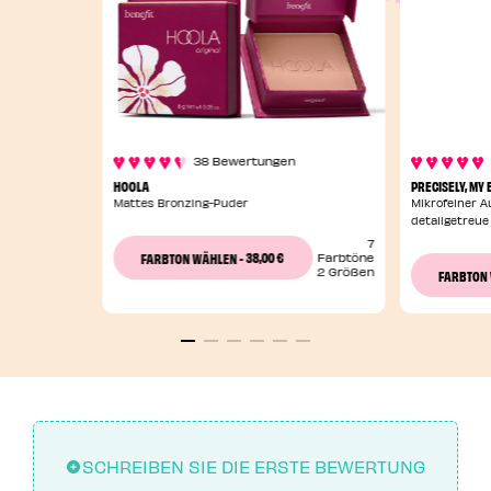
38 Bewertungen
HOOLA
PRECISELY, MY
Mattes Bronzing-Puder
Mikrofeiner A
detailgetreue
7
38,00 €
FARBTON WÄHLEN
-
Farbtöne
2 Größen
FARBTON
SCHREIBEN SIE DIE ERSTE BEWERTUNG