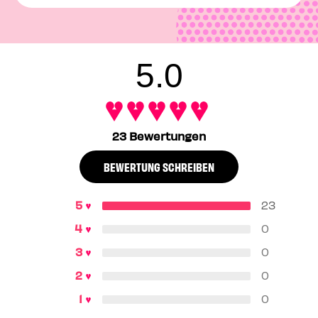
shine.
After applying
The POREfessional Face Primer
and any
makeup, mist yourself with
The POREfessional: Super
Setter
, holding the bottle about 8 inches from your face.
You can even use this makeup setting mist
before
you
5.0
apply your primer and makeup. Reapply throughout the
day whenever you need a little pick-me-up.
23 Bewertungen
BEWERTUNG SCHREIBEN
23
0
0
0
0