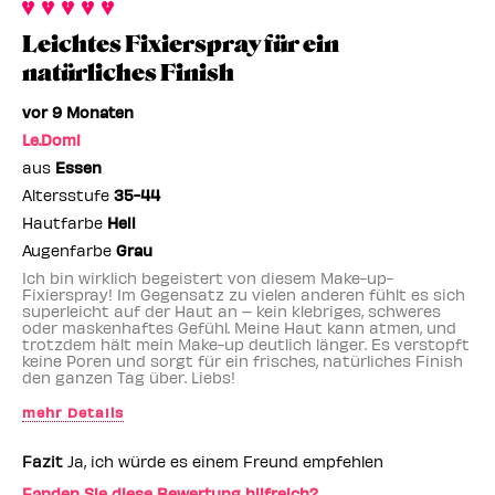
Kategorie,
Bewertung
Anzahl
durchschnittlicher
Leichtes Fixierspray für ein
und
der
Bewertung
Anzahl
Bewertungen
natürliches Finish
und
der
Anzahl
Bewertungen
vor 9 Monaten
der
Le.Domi
Bewertungen
aus
Essen
Altersstufe
35-44
Hautfarbe
Hell
Augenfarbe
Grau
Ich bin wirklich begeistert von diesem Make-up-
Fixierspray! Im Gegensatz zu vielen anderen fühlt es sich
superleicht auf der Haut an – kein klebriges, schweres
oder maskenhaftes Gefühl. Meine Haut kann atmen, und
trotzdem hält mein Make-up deutlich länger. Es verstopft
keine Poren und sorgt für ein frisches, natürliches Finish
den ganzen Tag über. Liebs!
mehr Details
Benefit-Mitarbeiter
nein
Fazit
Ja, ich würde es einem Freund empfehlen
Fanden Sie diese Bewertung hilfreich?