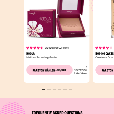
38 Bewertungen
HOOLA
BOI-ING CAKEL
Mattes Bronzing-Puder
Cakeless Conc
7
38,00 €
FARBTON WÄHLEN
-
FARBTON
Farbtöne
2 Größen
FREQUENTLY ASKED QUESTIONS