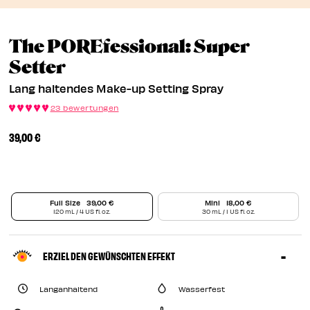
EN
The POREfessional: Super
EN
Lang Haltendes Make-Up Se
Setter
Lang haltendes Make-up Setting Spray
23 bewertungen
39,00 €
Full Size
39,00 €
Mini
18,00 €
120 mL / 4 US fl. oz.
30 mL / 1 US fl. oz.
ERZIEL DEN GEWÜNSCHTEN EFFEKT
Langanhaltend
Wasserfest