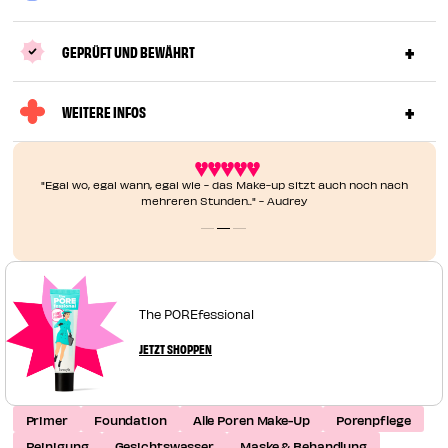
GEPRÜFT UND BEWÄHRT
WEITERE INFOS
"Egal wo, egal wann, egal wie - das Make-up sitzt auch noch nach
mehreren Stunden.." - Audrey
The POREfessional
JETZT SHOPPEN
Primer
Foundation
Alle Poren Make-Up
Porenpflege
Reinigung
Gesichtswasser
Maske & Behandlung