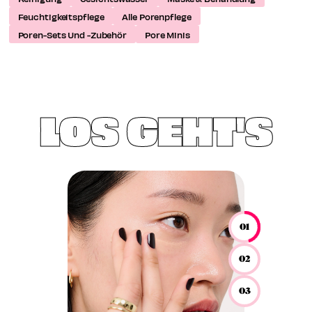
Feuchtigkeitspflege
⁠Alle Porenpflege
Poren-Sets Und -Zubehör
Pore Minis
LOS GEHT'S
01
02
03