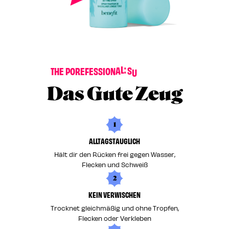
S
E
R
E
P
T
H
E
P
O
R
E
F
E
S
S
I
O
N
A
L
:
S
U
T
Das Gute Zeug
1
ALLTAGSTAUGLICH
Hält dir den Rücken frei gegen Wasser,
Flecken und Schweiß
2
KEIN VERWISCHEN
Trocknet gleichmäßig und ohne Tropfen,
Flecken oder Verkleben