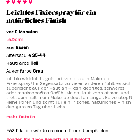
Kategorie,
Bewertung
Anzahl
durchschnittlicher
Leichtes Fixierspray für ein
und
der
Bewertung
Anzahl
Bewertungen
natürliches Finish
und
der
Anzahl
Bewertungen
vor 9 Monaten
der
Le.Domi
Bewertungen
aus
Essen
Altersstufe
35-44
Hautfarbe
Hell
Augenfarbe
Grau
Ich bin wirklich begeistert von diesem Make-up-
Fixierspray! Im Gegensatz zu vielen anderen fühlt es sich
superleicht auf der Haut an – kein klebriges, schweres
oder maskenhaftes Gefühl. Meine Haut kann atmen, und
trotzdem hält mein Make-up deutlich länger. Es verstopft
keine Poren und sorgt für ein frisches, natürliches Finish
den ganzen Tag über. Liebs!
mehr Details
Benefit-Mitarbeiter
nein
Fazit
Ja, ich würde es einem Freund empfehlen
Fanden Sie diese Bewertung hilfreich?