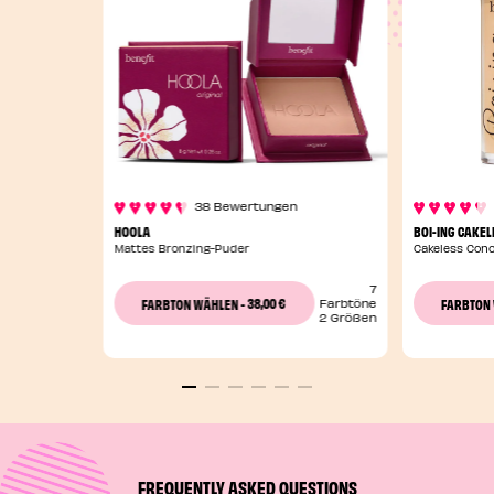
38 Bewertungen
HOOLA
BOI-ING CAKEL
Mattes Bronzing-Puder
Cakeless Conc
7
38,00 €
FARBTON WÄHLEN
-
FARBTON
Farbtöne
2 Größen
FREQUENTLY ASKED QUESTIONS