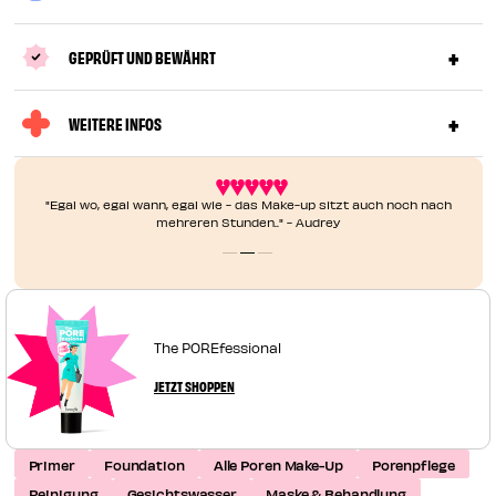
GEPRÜFT UND BEWÄHRT
WEITERE INFOS
"Egal wo, egal wann, egal wie - das Make-up sitzt auch noch nach
mehreren Stunden.." - Audrey
The POREfessional
JETZT SHOPPEN
Primer
Foundation
Alle Poren Make-Up
Porenpflege
Reinigung
Gesichtswasser
Maske & Behandlung