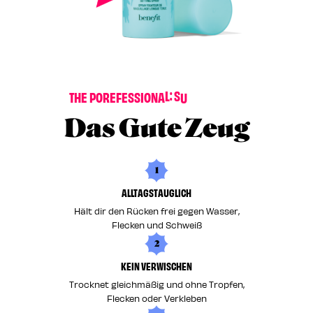
S
E
R
T
E
T
H
E
P
O
R
E
F
E
S
S
I
O
N
A
L
:
S
U
P
T
Das Gute Zeug
1
ALLTAGSTAUGLICH
Hält dir den Rücken frei gegen Wasser,
Flecken und Schweiß
2
KEIN VERWISCHEN
Trocknet gleichmäßig und ohne Tropfen,
Flecken oder Verkleben