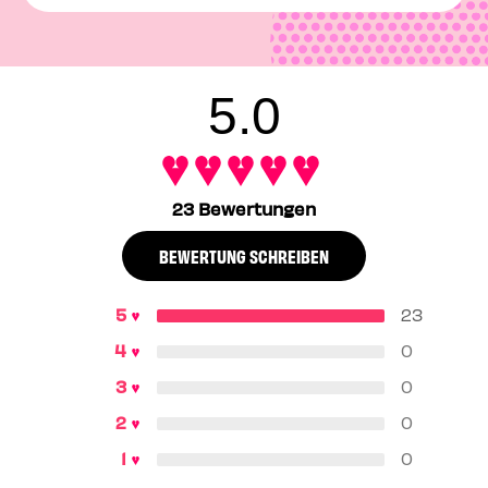
shine.
After applying
The POREfessional Face Primer
and any
makeup, mist yourself with
The POREfessional: Super
Setter
, holding the bottle about 8 inches from your face.
You can even use this makeup setting mist
before
you
5.0
apply your primer and makeup. Reapply throughout the
day whenever you need a little pick-me-up.
23 Bewertungen
BEWERTUNG SCHREIBEN
23
0
0
0
0