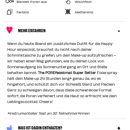
Blendet Poren aus
Wischfest
Farblos
Mattierend
MEHR ERFAHREN
Wenn du heute Abend ein zusätzliches Outfit für die Happy
Hour einpackst, brauchst du nicht nach deiner
Schminktasche zu greifen, um dein Make-up aufzufrischen –
wir haben einen Weg gefunden, wie du deinen Look von
Sonnenaufgang bis Sonnenuntergang an Ort und Stelle
behalten kannst.
The POREfessional: Super Setter
Fixierspray
hält dein Make-up 24 Stunden lang* genau da, wo es
hingehört, und schützt dich vor Schweiß, Glanz und Flecken.
Ganz zu schweigen davon, dass diese schwerelose Formel
sofort die Poren verfeinert und die Haut so erfrischt wie dein
Lieblingscocktail. Cheers!
*instrumenteller Test an 30 Teilnehmer*innen
WAS IST DARIN ENTHALTEN?