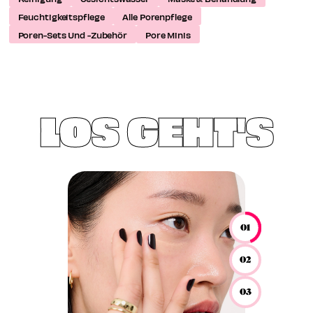
Feuchtigkeitspflege
⁠Alle Porenpflege
Poren-Sets Und -Zubehör
Pore Minis
LOS GEHT'S
01
02
03