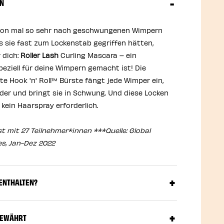
EN
 schon mal so sehr nach geschwungenen Wimpern
 sie fast zum Lockenstab gegriffen hätten,
 dich:
Roller Lash
Curling Mascara – ein
peziell für deine Wimpern gemacht ist! Die
te Hook 'n' Roll™ Bürste fängt jede Wimper ein,
der und bringt sie in Schwung. Und diese Locken
. kein Haarspray erforderlich.
t mit 27 Teilnehmer*innen ***Quelle: Global
es, Jan-Dez 2022
 ENTHALTEN?
BEWÄHRT