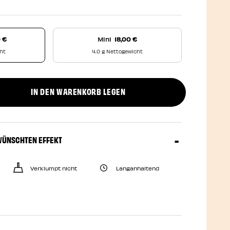
0 €
Mini
18,00 €
cht
4.0 g Nettogewicht
IN DEN WARENKORB LEGEN
uct quantity
WÜNSCHTEN EFFEKT
Verklumpt nicht
Langanhaltend