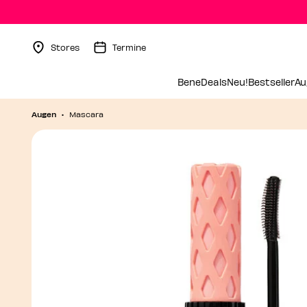
✨Benedeals-Alarm: spare bis zu -50%✨
Stores
Termine
Menu Collapsed
BeneDeals
Neu!
Bestseller
Au
Augen
Mascara