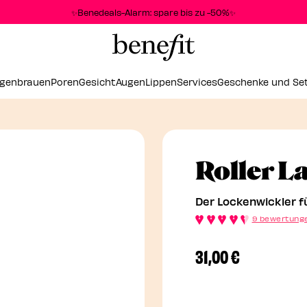
genbrauen
Poren
Gesicht
Augen
Lippen
Services
Geschenke und Se
Roller L
Der Lockenwickler f
9 bewertung
31,00 €