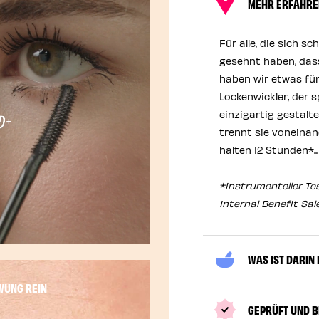
MEHR ERFAHR
Für alle, die sich
gesehnt haben, dass
haben wir etwas für
Lockenwickler, der s
einzigartig gestalte
trennt sie voneinan
halten 12 Stunden*..
*instrumenteller Tes
Internal Benefit Sal
Aufheben der Stummschaltung
WAS IST DARIN
WUNG REIN
GEPRÜFT UND 