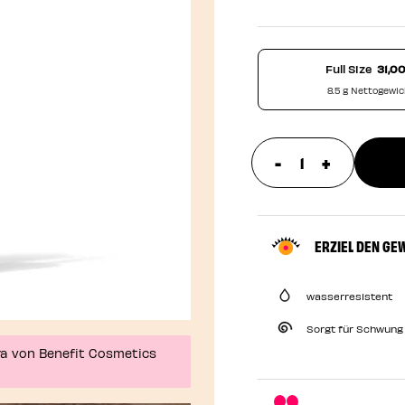
Full Size
31,0
8.5 g Nettogewi
-
+
update prod
ERZIEL DEN GE
wasserresistent
Sorgt für Schwung
ra von Benefit Cosmetics