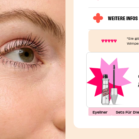
WEITERE INFOS
"Sie g
Wimper
Eyeliner
Sets Für Di