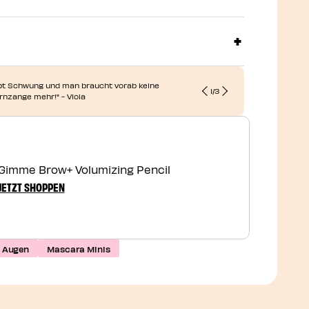
ibt Schwung und man braucht vorab keine
1
/
3
"Ich LIEBE d
nzange mehr!" - Viola
Gimme Brow+ Volumizing Pencil
JETZT SHOPPEN
e Augen
Mascara Minis