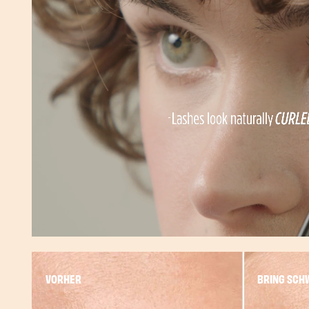
Pause
VORHER
BRING SCH