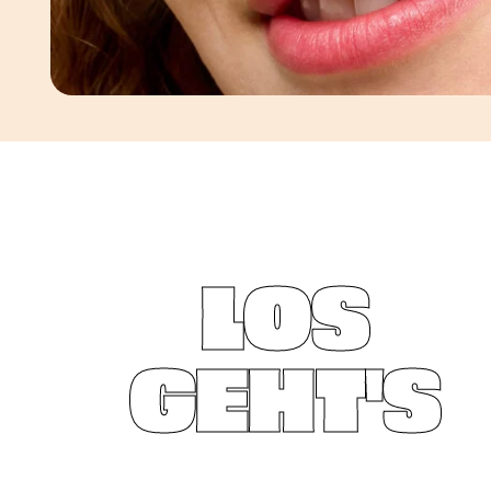
LOS
GEHT'S