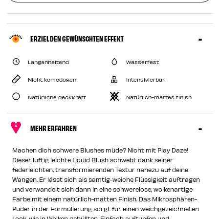
ERZIEL DEN GEWÜNSCHTEN EFFEKT
Langanhaltend
Wasserfest
Nicht komedogen
Intensivierbar
Natürliche deckkraft
Natürlich-mattes finish
MEHR ERFAHREN
Machen dich schwere Blushes müde? Nicht mit Play Daze!
Dieser luftig leichte Liquid Blush schwebt dank seiner
federleichten, transformierenden Textur nahezu auf deine
Wangen. Er lässt sich als samtig-weiche Flüssigkeit auftragen
und verwandelt sich dann in eine schwerelose, wolkenartige
Farbe mit einem natürlich-matten Finish. Das Mikrosphären-
Puder in der Formulierung sorgt für einen weichgezeichneten
Look, wie in Wolken gehüllten. Einfach auftupfen und