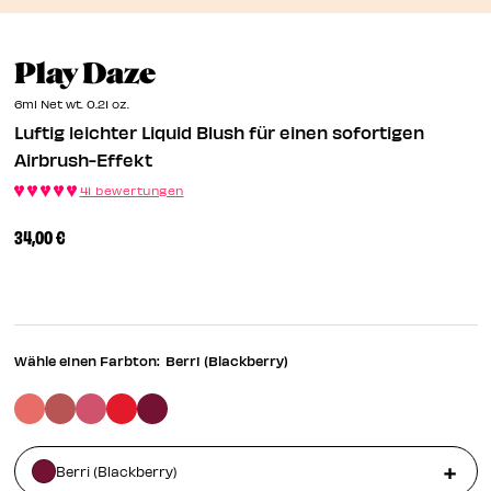
EN
Luftig Leichter Liquid 
Play Daze
EN
6ml Net wt. 0.21 oz.
Luftig leichter Liquid Blush für einen sofortigen
Airbrush-Effekt
41 bewertungen
34,00 €
Wähle einen Farbton:
Berri (Blackberry)
Berri (Blackberry)