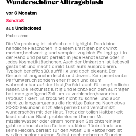
Wunderschöner Alltragsblush
vor 6 Monaten
SandraS
aus
Undisclosed
Probenahme
Die Verpackung ist einfach ein Highlight. Das kleine
handliche Fläschchen in diesem kräftigen pink wirkt
modern,hochwertig und verspielt zugleich. Es liegt gut in
der Hand und passt perfekt in jede Handtasche oder in
jedes Kosmetiktäschchen. Auch der Umkarton ist liebevoll
gestaltet und macht direkt Lust aufs ausprobieren.
Typisch benefit: süß, auffällig und doch elegant. Der
Geruch ist angenehm leicht und dezent. Kein penetranter
Parfümgeruch,sondern eher frisch und kaum
wahrnehmbar auf der Haut,Perfekt auch für empfindliche
Nasen. Die Textur ist luftig und leicht.Nach dem auftragen
hat man genügend Zeit um zu verblenden,bevor das
Produkt fixiert. Es trocknet nicht zu schnell und auch
nicht zu langsam,genau die richtige Balance. Nach etwa
20-30 Sekunden sitzt alles perfekt und verschmilzt
wunderschön mit der Haut. Trotz der tollen Haltbarkeit
lässt sich der Blush problemlos entfernen. Mit
mizellenwasser oder einem normalen Gesichtsreiniger
geht er ohne starkes Reiben ab. Keine Rückstände und
keine Flecken, perfekt für den Alltag. Die Haltbarkeit ist
wirklich beeindruckend. Selbst nach mehreren Stunden