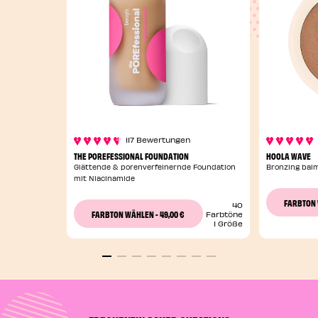
117 Bewertungen
THE POREFESSIONAL FOUNDATION
HOOLA WAVE
Glättende & porenverfeinernde Foundation
Bronzing bal
mit Niacinamide
FARBTON
40
49,00 €
FARBTON WÄHLEN
-
Farbtöne
1 Größe