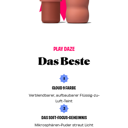
P
L
A
Y
D
A
Z
E
Das Beste
1
CLOUD 9 FARBE
Verblendbarer, aufbaubarer Flüssig-zu-
Luft-Teint
2
DAS SOFT-FOCUS-GEHEIMNIS
Mikrosphären-Puder streut Licht