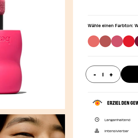
Wähle einen Farbton:
W
-
+
update prod
ERZIEL DEN GE
Langanhaltend
Intensivierbar