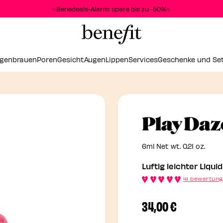
✨Benedeals-Alarm: spare bis zu -50%✨
genbrauen
Poren
Gesicht
Augen
Lippen
Services
Geschenke und Se
Play Daz
6ml Net wt. 0.21 oz.
Luftig leichter Liqui
41 bewertun
34,00 €