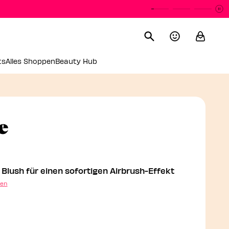
P
P
ts
Alles Shoppen
Beauty Hub
Luftig Leichter Liquid 
e
d Blush für einen sofortigen Airbrush-Effekt
gen