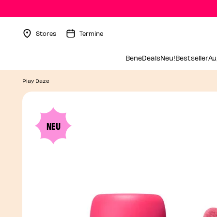
Stores
Termine
Menu Collapsed
BeneDeals
Neu!
Bestseller
Au
Play Daze
NEU