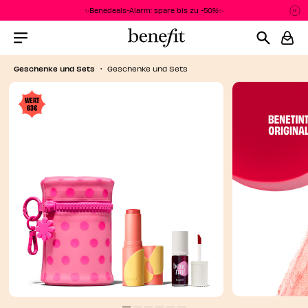
✨Benedeals-Alarm: spare bis zu -50%✨
P
P
Menu Collapsed
Geschenke und Sets
Geschenke und Sets
WERT
63€
PEN
PEN