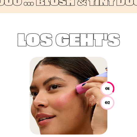
O ...
BLUSH & TINT DUO 
LOS GEHT'S
01
02