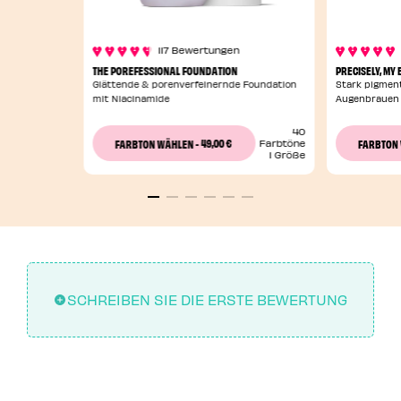
117 Bewertungen
THE POREFESSIONAL FOUNDATION
PRECISELY, MY
Glättende & porenverfeinernde Foundation
Stark pigment
mit Niacinamide
Augenbrauen
40
49,00 €
FARBTON WÄHLEN
-
FARBTON
Farbtöne
1 Größe
SCHREIBEN SIE DIE ERSTE BEWERTUNG