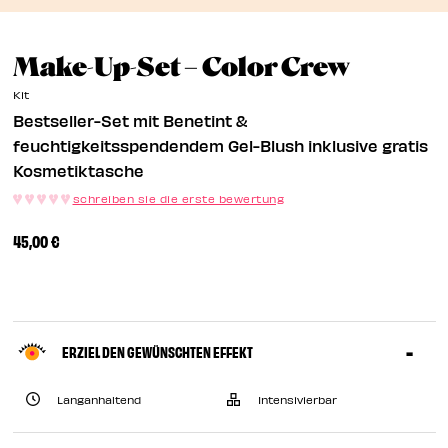
EN
Bestsel
Make-Up-Set – Color Crew
EN
Kit
Bestseller-Set mit Benetint &
feuchtigkeitsspendendem Gel-Blush inklusive gratis
Kosmetiktasche
schreiben sie die erste bewertung
45,00 €
ERZIEL DEN GEWÜNSCHTEN EFFEKT
Langanhaltend
Intensivierbar