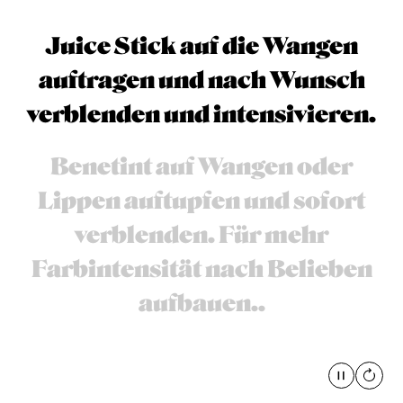
Juice Stick auf die Wangen
auftragen und nach Wunsch
verblenden und intensivieren.
Benetint auf Wangen oder
Lippen auftupfen und sofort
verblenden. Für mehr
Farbintensität nach Belieben
aufbauen..
Pause
global