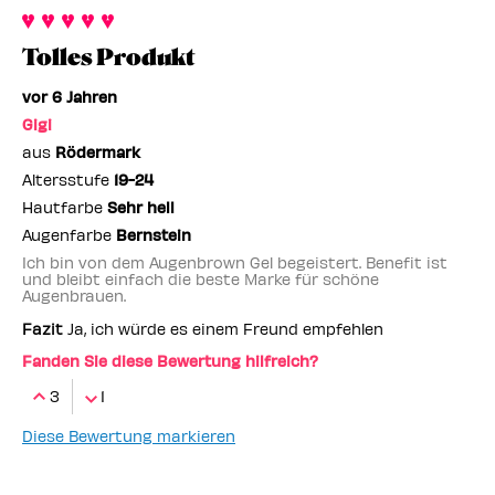
Marke,
durchschnittlicher
und
Kategorie,
Bewertung
Anzahl
durchschnittlicher
Tolles Produkt
und
der
Bewertung
Anzahl
Bewertungen
vor 6 Jahren
und
der
Anzahl
Gigi
Bewertungen
der
aus
Rödermark
Bewertungen
Altersstufe
19-24
Hautfarbe
Sehr hell
Augenfarbe
Bernstein
Ich bin von dem Augenbrown Gel begeistert. Benefit ist
und bleibt einfach die beste Marke für schöne
Augenbrauen.
Fazit
Ja, ich würde es einem Freund empfehlen
Fanden Sie diese Bewertung hilfreich?
3
1
Diese Bewertung markieren