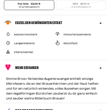
Full Size
32,00 €
Mini
18,50 €
3.0 g Nettogewicht
1.5 g Nettogewicht
ERZIEL DEN GEWÜNSCHTEN EFFEKT
wasserresistent
VVolumenspendend
Langanhaltend
Wischfest
Intensivierbar
MEHR ERFAHREN
Gimme Brow+ färbendes Augenbrauengel enthält winzige
Mikrofasern, die an den Brauenhärchen und der Haut haften
und für ein natürlich wirkendes, volles Aussehen sorgen. Mit
dem kegelförmigen Bürstchen zauberst du dir ganz einfach
und sauber wahre Bilderbuch-Brauen!