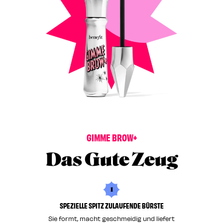
G
I
M
M
E
B
R
O
W
+
Das Gute Zeug
1
SPEZIELLE SPITZ ZULAUFENDE BÜRSTE
Sie formt, macht geschmeidig und liefert