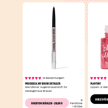
41 Bewertungen
PRECISELY, MY BROW DETAILER
PLAYTINT
Mikrofeiner Augenbrauenstift für
Lippen- & Wan
detailgetreue Brauen
HINZUFÜ
6
28,00 €
FARBTON WÄHLEN
-
Farbtöne
1 Größe