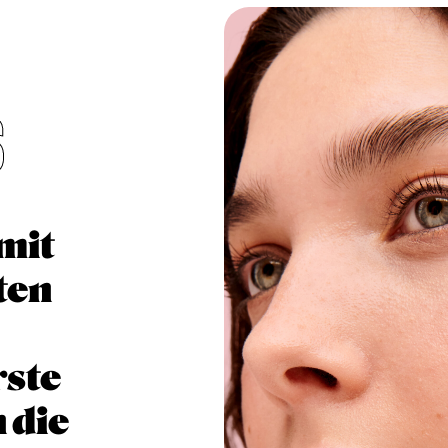
S
mit
ten
rste
 die