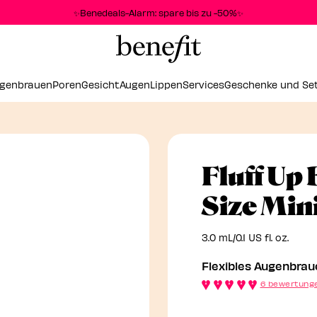
✨Benedeals-Alarm: spare bis zu -50%✨
genbrauen
Poren
Gesicht
Augen
Lippen
Services
Geschenke und Se
Fluff Up
Size Min
3.0 mL/0.1 US fl. oz.
Flexibles Augenbra
6 bewertung