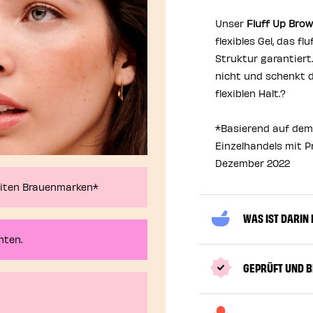
Unser
Fluff Up Bro
flexibles Gel, das f
Struktur garantiert.
nicht und schenkt 
flexiblen Halt.?
*Basierend auf de
Einzelhandels mit 
Dezember 2022
eiten Brauenmarken*
WAS IST DARIN
nten.
GEPRÜFT UND 