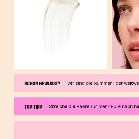
SCHON GEWUSST?
Wir sind die Nummer 1 der weltw
TOP-TIPP
Streiche die Haare für mehr Fülle nach hi