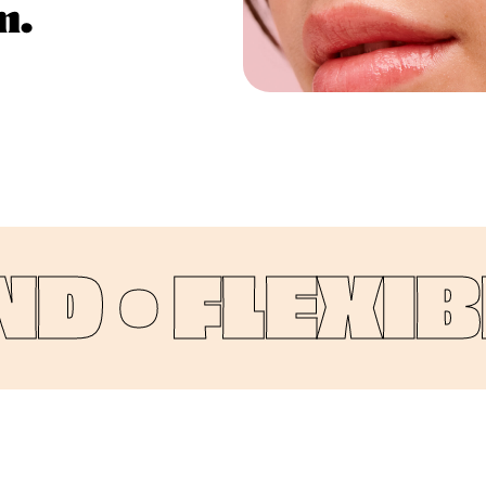
m.
D •
FLEXIBE