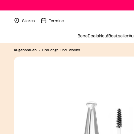
Stores
Termine
Menu Collapsed
BeneDeals
Neu!
Bestseller
Au
Augenbrauen
Brauengel und -wachs