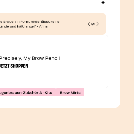
"Benutze es
ie Brauen in Form, hinterlässt keine
1
/
3
Setter und d
ände und hält lange!" - Alina
großartig." - 
Precisely, My Brow Pencil
JETZT SHOPPEN
ugenbrauen-Zubehör & -Kits
Brow Minis