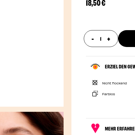
18,50 €
-
+
update prod
ERZIEL DEN GE
Nicht flockend
Farblos
MEHR ERFAHR