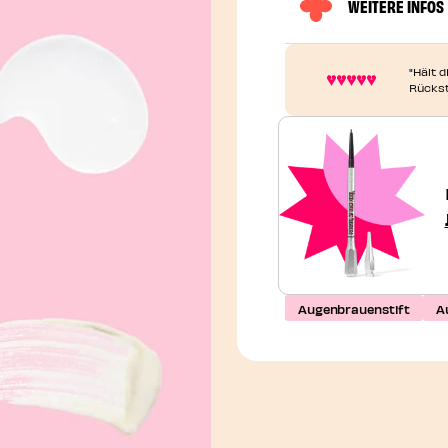
WEITERE INFOS
"Hält d
Rückst
Augenbrauenstift
A