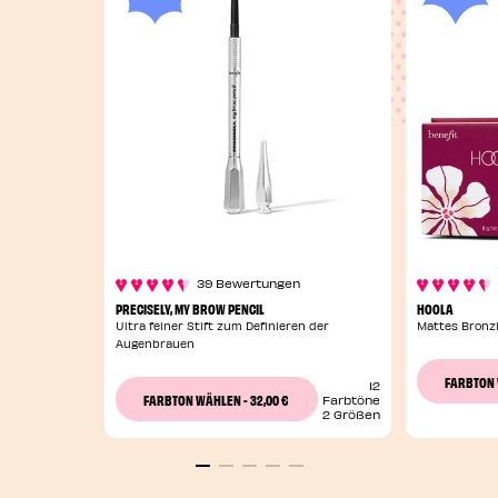
39 Bewertungen
PRECISELY, MY BROW PENCIL
HOOLA
Ultra feiner Stift zum Definieren der
Mattes Bronz
Augenbrauen
FARBTON
12
32,00 €
FARBTON WÄHLEN
-
Farbtöne
2 Größen