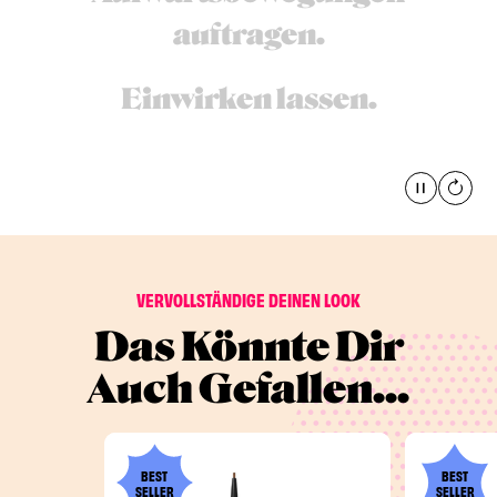
auftragen.
Einwirken lassen.
Pause
global
VERVOLLSTÄNDIGE DEINEN LOOK
Das Könnte Dir
Auch Gefallen...
BEST
BEST
SELLER
SELLER