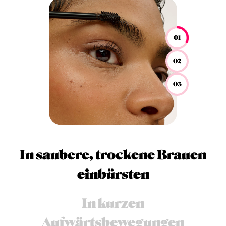
01
02
03
In saubere, trockene Brauen
einbürsten
In kurzen
Aufwärtsbewegungen