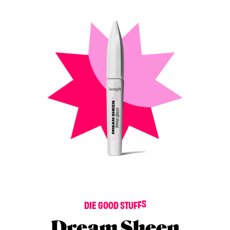
D
I
E
G
O
O
D
S
T
U
F
F
S
Dream Sheen