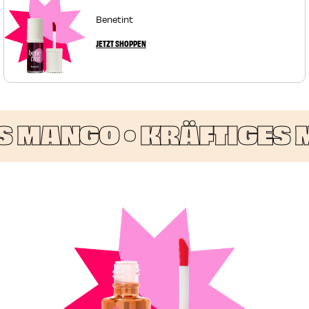
Benetint
JETZT SHOPPEN
 MANGO •
KRÄFTIGES 