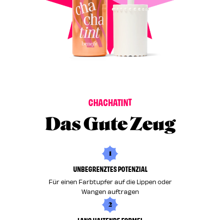
C
H
A
C
H
A
T
I
N
T
Das Gute Zeug
1
UNBEGRENZTES POTENZIAL
Für einen Farbtupfer auf die Lippen oder
Wangen auftragen
2