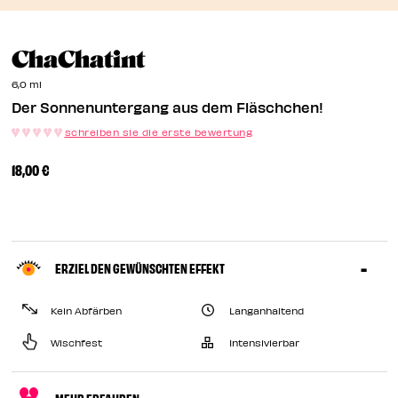
EN
Der Sonnenuntergang
ChaChatint
EN
6,0 ml
Der Sonnenuntergang aus dem Fläschchen!
schreiben sie die erste bewertung
18,00 €
ERZIEL DEN GEWÜNSCHTEN EFFEKT
Kein Abfärben
Langanhaltend
Wischfest
Intensivierbar