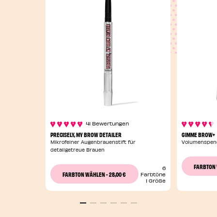
41 Bewertungen
PRECISELY, MY BROW DETAILER
GIMME BROW+
Mikrofeiner Augenbrauenstift für
Volumenspend
detailgetreue Brauen
FARBTON
6
28,00 €
FARBTON WÄHLEN
-
Farbtöne
1 Größe