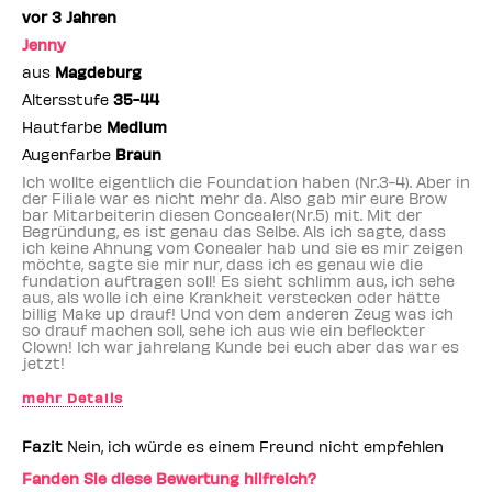
vor 3 Jahren
Jenny
aus
Magdeburg
Altersstufe
35-44
Hautfarbe
Medium
Augenfarbe
Braun
Ich wollte eigentlich die Foundation haben (Nr.3-4). Aber in
der Filiale war es nicht mehr da. Also gab mir eure Brow
bar Mitarbeiterin diesen Concealer(Nr.5) mit. Mit der
Begründung, es ist genau das Selbe. Als ich sagte, dass
ich keine Ahnung vom Conealer hab und sie es mir zeigen
möchte, sagte sie mir nur, dass ich es genau wie die
fundation auftragen soll! Es sieht schlimm aus, ich sehe
aus, als wolle ich eine Krankheit verstecken oder hätte
billig Make up drauf! Und von dem anderen Zeug was ich
so drauf machen soll, sehe ich aus wie ein befleckter
Clown! Ich war jahrelang Kunde bei euch aber das war es
jetzt!
mehr Details
Benefit-Mitarbeiter
ja
Fazit
Nein, ich würde es einem Freund nicht empfehlen
Fanden Sie diese Bewertung hilfreich?