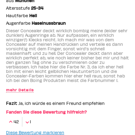
aus
München
Altersstufe
25-34
Hautfarbe
Hell
Augenfarbe
Haselnussbraun
Dieser Concealer deckt wirklich bombig meine (leider sehr
dunklen) Augenringe ab. Nur aufpassen, ein wirklich
winziger(!) Klecks reicht. Ich mach mir was von dem
Concealer auf meinen Handrücken und verteile es dann
vorsichtig mit dem Finger, sonst wird's schnell
maskenhaft und zu hell. Der Concealer deckt dann aber
wirklich perfekt ab, wie noch keiner bisher bei mir und hält
den ganzen Tag ohne zu verschmieren oder zu
verblassen. Ich habe hier die Farbe Nr. 3, da ich eher hell
bin mit einen leicht gelblichen Hautunterton und die
Concealer-Farben kommen hier eher hell raus, sonst hab
ich bei den Boing Produkten meist die Farbnummer 1.
mehr Details
Das gefällt mir daran:
Deckkraft, Haltbarkeit
Fazit
Ja, ich würde es einem Freund empfehlen
Fanden Sie diese Bewertung hilfreich?
42
1
Diese Bewertung markieren