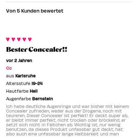
nach
Produkt-
Produktname,
Händler-
Von 5 Kunden bewertet
ID,
Marke,
Produkt-
Produktname,
Kategorie,
ID,
Marke,
durchschnittlicher
Produktname,
Kategorie,
Bewertung
Marke,
durchschnittlicher
und
Kategorie,
Bewertung
Anzahl
durchschnittlicher
Bester Concealer!!
und
der
Bewertung
Anzahl
Bewertungen
vor 2 Jahren
und
der
Anzahl
Cc
Bewertungen
der
aus
Karlsruhe
Bewertungen
Altersstufe
19-24
Hautfarbe
Hell
Augenfarbe
Bernstein
Ich habe deutliche Augenringe und war bisher mit keinem
Concealer zufrieden, weder aus der Drogerie, noch mit
teureren. Dieser Concealer ist perfekt! Er deckt super ab,
er bleibt immer perfekt, nicht trocken oder bröckelnd, er
setzt sich nicht in Fältchen ab. Wichtig ist, nur wenig
benutzen, da dieses Produkt unfassbar gut deckt, hat
also auch eine unfassbar lange Haltbarkeit und man