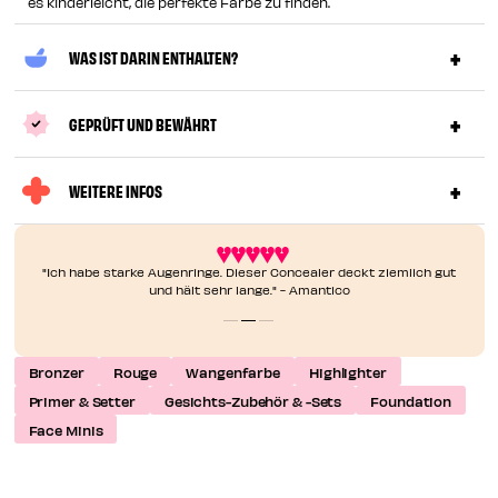
es kinderleicht, die perfekte Farbe zu finden.
WAS IST DARIN ENTHALTEN?
GEPRÜFT UND BEWÄHRT
WEITERE INFOS
"Ich habe starke Augenringe. Dieser Concealer deckt ziemlich gut
und hält sehr lange." - Amantico
Bronzer
Rouge
Wangenfarbe
Highlighter
Primer & Setter
Gesichts-Zubehör & -Sets
Foundation
Face Minis