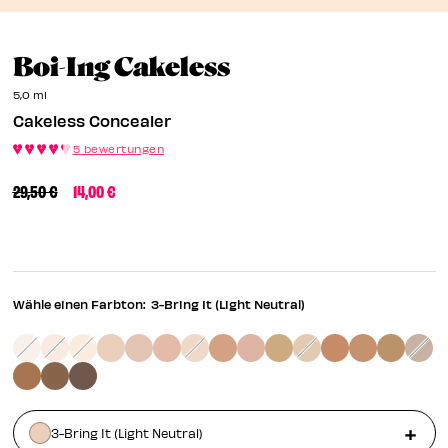
EN
Cakeless Concea
Boi-Ing Cakeless
EN
5,0 ml
Cakeless Concealer
5 bewertungen
PREISREDUZIERUNG VON
BIS
29,50 €
14,00 €
Wähle einen Farbton:
3-Bring It (Light Neutral)
3-Bring It (Light Neutral)