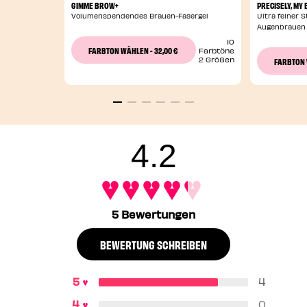
GIMME BROW+
PRECISELY, MY
Volumenspendendes Brauen-Fasergel
Ultra feiner S
Augenbrauen
10
32,00 €
FARBTON WÄHLEN
-
Farbtöne
2 Größen
FARBTON
4.2
5 Bewertungen
BEWERTUNG SCHREIBEN
4
0