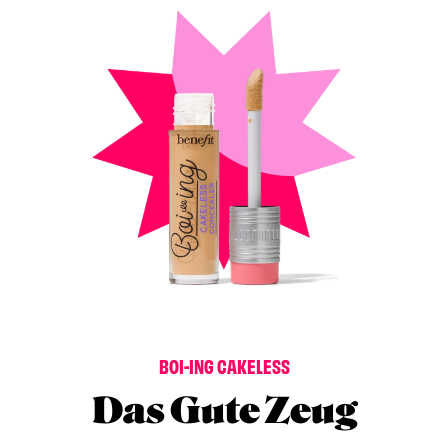
B
O
I
-
I
N
G
C
A
K
E
L
E
S
S
Das Gute Zeug