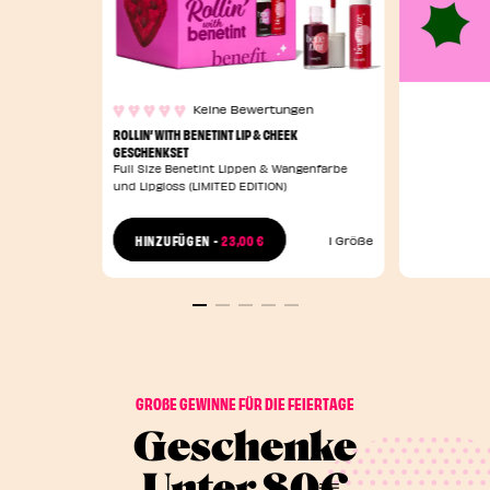
Keine Bewertungen
ROLLIN’ WITH BENETINT LIP & CHEEK
GESCHENKSET
Full Size Benetint Lippen & Wangenfarbe
und Lipgloss (LIMITED EDITION)
23,00 €
HINZUFÜGEN
-
1 Größe
GROßE GEWINNE FÜR DIE FEIERTAGE
Geschenke
Unter 80€