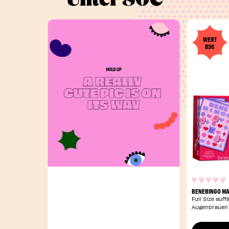
WERT
83€
BENEBINGO MA
Full Size auf
Augenbrauen F