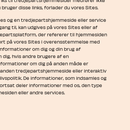
ks til tredjepartshjemmesider medfører ikke
bruger disse links, forlader du vores Sites.
ites og en tredjepartshjemmeside eller service
ang til, kan udgives på vores Sites eller af
epartsplatform, der refererer til hjemmesiden
ggjort på vores Sites i overensstemmelse med
informationer om dig og din brug af
dig, hvis andre brugere af en
s informationer om dig på anden måde er
n anden tredjepartshjemmeside eller interaktiv
livspolitik. De informationer, som indsamles og
fortsat deler informationer med os, den type
esiden eller andre services.