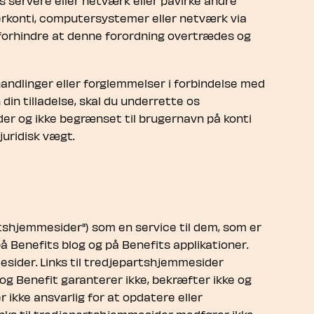
 servere eller netværk eller påvirke andre
gerkonti, computersystemer eller netværk via
at forhindre at denne forordning overtrædes og
handlinger eller forglemmelser i forbindelse med
din tilladelse, skal du underrette os
under og ikke begrænset til brugernavn på konti
uridisk vægt.
artshjemmesider") som en service til dem, som er
å Benefits blog og på Benefits applikationer.
esider. Links til tredjepartshjemmesider
 og Benefit garanterer ikke, bekræfter ikke og
ikke ansvarlig for at opdatere eller