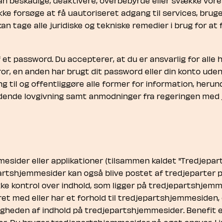
an beskadige, deaktivere, overbebyrde eller svække vores
ikke forsøge at få uautoriseret adgang til services, bru
kan tage alle juridiske og tekniske remedier i brug for 
 et password. Du accepterer, at du er ansvarlig for alle 
or, en anden har brugt dit password eller din konto uden 
gang til og offentliggøre alle former for information, her
ldende lovgivning samt anmodninger fra regeringen med j
emmesider eller applikationer (tilsammen kaldet "Tredjep
epartshjemmesider kan også blive postet af tredjeparter p
kke kontrol over indhold, som ligger på tredjepartshjemm
eret med eller har et forhold til tredjepartshjemmesiden,
gheden af indhold på tredjepartshjemmesider. Benefit er 