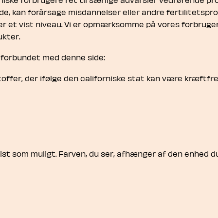
nde, kan forårsage misdannelser eller andre fertilitets
er et vist niveau. Vi er opmærksomme på vores forbrug
ukter.
r forbundet med denne side:
ffer, der ifølge den californiske stat kan være kræftfr
st som muligt. Farven, du ser, afhænger af den enhed du