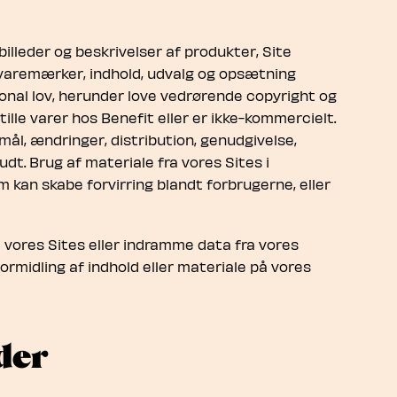
billeder og beskrivelser af produkter, Site
r, varemærker, indhold, udvalg og opsætning
tional lov, herunder love vedrørende copyright og
tille varer hos Benefit eller er ikke-kommercielt.
ål, ændringer, distribution, genudgivelse,
udt. Brug af materiale fra vores Sites i
m kan skabe forvirring blandt forbrugerne, eller
 vores Sites eller indramme data fra vores
rmidling af indhold eller materiale på vores
der