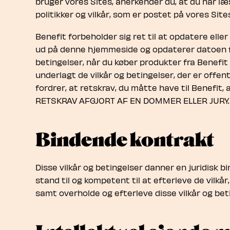
bruger vores Sites, anerkender du, at du har læ
politikker og vilkår, som er postet på vores Sites
Benefit forbeholder sig ret til at opdatere elle
ud på denne hjemmeside og opdaterer datoen for 
betingelser, når du køber produkter fra Benefit
underlagt de vilkår og betingelser, der er off
fordrer, at retskrav, du måtte have til Benefi
RETSKRAV AFGJORT AF EN DOMMER ELLER JURY.
Bindende kontrakt
Disse vilkår og betingelser danner en juridisk bi
stand til og kompetent til at efterleve de vilkår
samt overholde og efterleve disse vilkår og bet