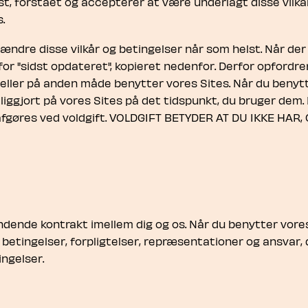
st, forstået og accepterer at være underlagt disse vilkå
.
r ændre disse vilkår og betingelser når som helst. Når de
"sidst opdateret", kopieret nedenfor. Derfor opfordrer 
 eller på anden måde benytter vores Sites. Når du benyt
entliggjort på vores Sites på det tidspunkt, du bruger 
t, afgøres ved voldgift. VOLDGIFT BETYDER AT DU IKKE HAR
ndende kontrakt imellem dig og os. Når du benytter vores S
, betingelser, forpligtelser, repræsentationer og ansvar,
ingelser.